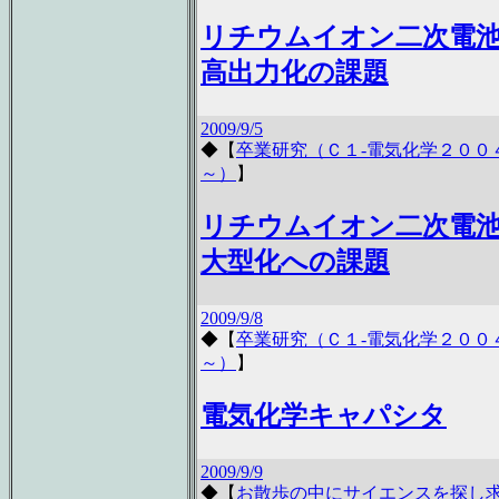
リチウムイオン二次電
高出力化の課題
2009/9/5
◆
【
卒業研究（Ｃ１-電気化学２００
～）
】
リチウムイオン二次電
大型化への課題
2009/9/8
◆
【
卒業研究（Ｃ１-電気化学２００
～）
】
電気化学キャパシタ
2009/9/9
◆
【
お散歩の中にサイエンスを探し