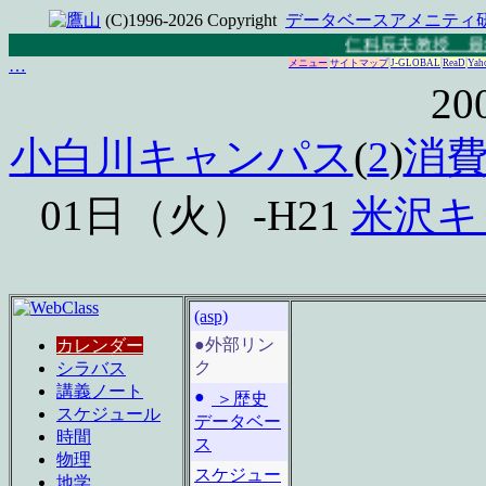
(C)1996-2026 Copyright
データベースアメニティ
仁科辰夫教授 最終講
…
メニュー
サイトマップ
J-GLOBAL
ReaD
Yah
20
小白川キャンパス
(
2
)
消
01日（火）-H21
米沢キ
(asp)
●外部リン
カレンダー
ク
シラバス
講義ノート
＞歴史
スケジュール
データベー
時間
ス
物理
スケジュー
地学