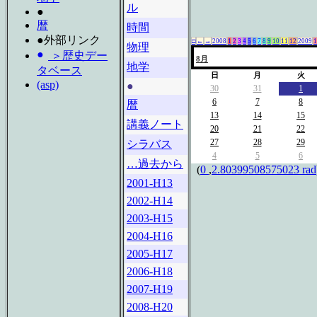
ル
●
暦
時間
●外部リンク
□
←
→
2008
1
2
3
4
5
6
7
8
9
10
11
12
2009
1
物理
＞歴史デー
8月
地学
タベース
日
月
火
(asp)
●
30
31
1
6
7
8
暦
13
14
15
講義ノート
20
21
22
27
28
29
シラバス
4
5
6
…過去から
(
0
,
2.80399508575023 rad
2001-H13
2002-H14
2003-H15
2004-H16
2005-H17
2006-H18
2007-H19
2008-H20