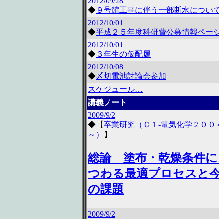
2012/09/28
◆
９号館工事に伴う一部断水につい
2012/10/01
◆
平成２５年度科研費公募情報ペー
2012/10/01
◆
３年生の仮配属
2012/10/08
◆
〆切電池討論会参加
スケジュール…
講義ノート
2009/9/2
◆
【
卒業研究（Ｃ１-電気化学２００
～）
】
総論 塗布・乾燥条件に
つわる最適プロセスと
の課題
2009/9/2