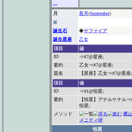
…
月
長月
(
September
)
※
誕生石
◆
サファイア
誕生星座
乙女
項目
値
ID
⇒#7@星座;
要約
乙女⇒#7@星座;
題名
【星座】乙女⇒#7@星座;
項目
値
ID
⇒#1@恒星;
要約
【恒星】アナルケナル⇒#
恒星;
メソッド
·
鷹
メニティ研
恒星