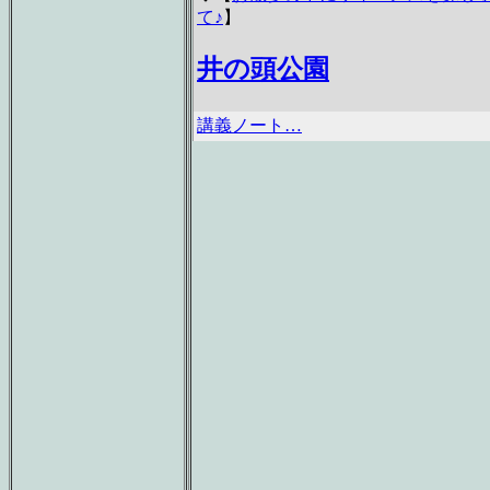
て♪
】
井の頭公園
講義ノート…