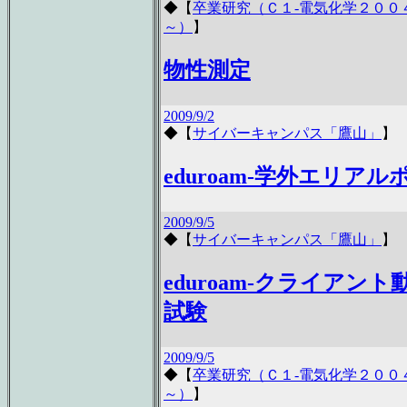
◆
【
卒業研究（Ｃ１-電気化学２００
～）
】
物性測定
2009/9/2
◆
【
サイバーキャンパス「鷹山」
】
eduroam-学外エリアル
2009/9/5
◆
【
サイバーキャンパス「鷹山」
】
eduroam-クライアント
試験
2009/9/5
◆
【
卒業研究（Ｃ１-電気化学２００
～）
】