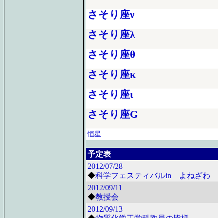
さそり座ν
さそり座λ
さそり座θ
さそり座κ
さそり座ι
さそり座G
恒星…
予定表
2012/07/28
◆
科学フェスティバルin よねざわ 2
2012/09/11
◆
教授会
2012/09/13