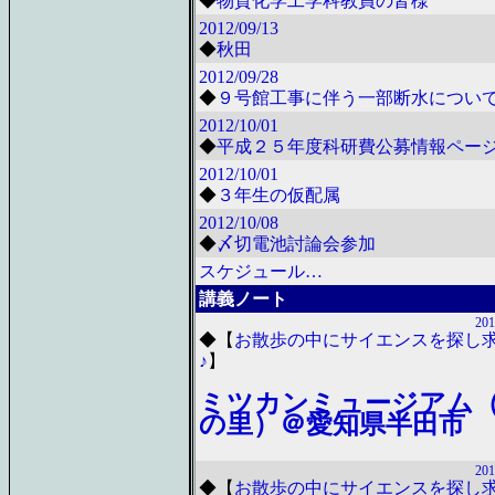
◆
物質化学工学科教員の皆様
2012/09/13
◆
秋田
2012/09/28
◆
９号館工事に伴う一部断水につい
2012/10/01
◆
平成２５年度科研費公募情報ペー
2012/10/01
◆
３年生の仮配属
2012/10/08
◆
〆切電池討論会参加
スケジュール…
講義ノート
201
◆
【
お散歩の中にサイエンスを探し
♪
】
ミツカンミュージアム
の里）＠愛知県半田市
201
◆
【
お散歩の中にサイエンスを探し