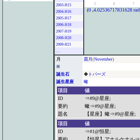
5
6
7
2003-H15
(
0
,
4.02536717831628 rad
2004-H16
2005-H17
2006-H18
2007-H19
2008-H20
2009-H21
…
月
霜月
(
November
)
※
誕生石
◆
トパーズ
誕生星座
蠍
項目
値
ID
⇒#9@星座;
要約
蠍⇒#9@星座;
題名
【星座】蠍⇒#9@星座;
項目
値
ID
⇒#1@恒星;
要約
【恒星】アナルケナル⇒