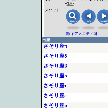
恒星;
メソッド
鷹山
·
アメニティ研
恒星
さそり座π
さそり座δ
さそり座β
さそり座σ
さそり座τ
さそり座ε
さそり座μ