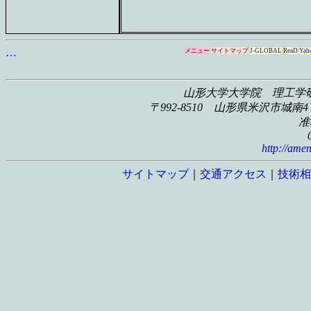
…
メニュー
サイトマップ
J-GLOBAL
ReaD
Yah
山形大学大学院 理工学
〒992-8510 山形県米沢市城南4丁
准
http://amen
サイトマップ
｜
交通アクセス
｜
技術相