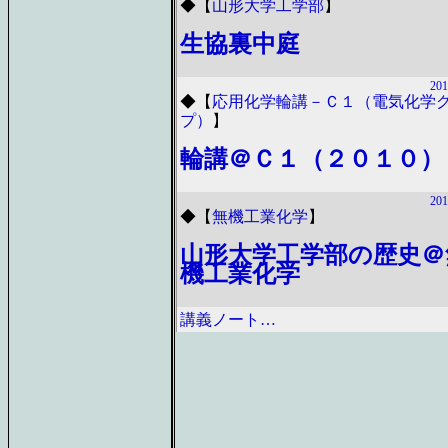
◆
【
山形大学工学部
】
生協裏中庭
201
◆
【
応用化学輪講－Ｃ１（電気化学
プ）
】
輪講＠Ｃ１（２０１０）
201
◆
【
無機工業化学
】
山形大学工学部の歴史＠
機工業化学
講義ノート…