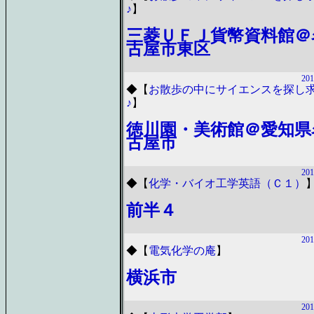
♪
】
三菱ＵＦＪ貨幣資料館＠
古屋市東区
201
◆
【
お散歩の中にサイエンスを探し
♪
】
徳川園・美術館＠愛知県
古屋市
201
◆
【
化学・バイオ工学英語（Ｃ１）
前半４
201
◆
【
電気化学の庵
】
横浜市
201