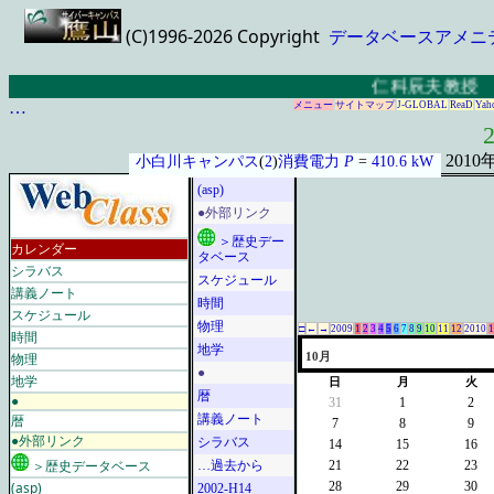
(C)1996-2026 Copyright
データベースアメニ
仁科辰夫教授 最
…
メニュー
サイトマップ
J-GLOBAL
ReaD
Yah
2
2010
小白川キャンパス
(
2
)
消費電力
P
=
410.6 kW
(asp)
●外部リンク
＞歴史デー
カレンダー
タベース
シラバス
スケジュール
講義ノート
時間
スケジュール
物理
□
←
→
2009
1
2
3
4
5
6
7
8
9
10
11
12
2010
1
時間
地学
物理
10月
●
地学
日
月
火
暦
●
31
1
2
暦
講義ノート
7
8
9
●外部リンク
シラバス
14
15
16
＞歴史データベース
…過去から
21
22
23
(asp)
28
29
30
2002-H14