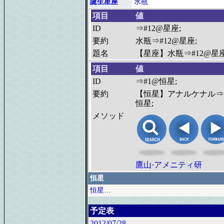
誕生星座
水瓶
項目
値
ID
⇒#12@星座;
要約
水瓶⇒#12@星座;
題名
【星座】水瓶⇒#12@星座
項目
値
ID
⇒#1@恒星;
要約
【恒星】アナルケナル⇒
恒星;
メソッド
鷹山
·
アメニティ研
恒星
恒星…
予定表
2012/07/28