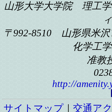
山形大学大学院 理工学
〒992-8510 山形県米沢
化学工学科
准教
023
http://amenity
サイトマップ
｜
交通ア