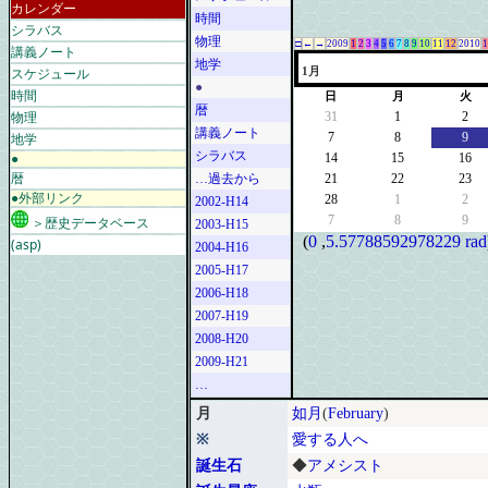
カレンダー
時間
シラバス
物理
□
←
→
2009
1
2
3
4
5
6
7
8
9
10
11
12
2010
1
講義ノート
地学
スケジュール
1月
●
時間
日
月
火
暦
物理
31
1
2
講義ノート
地学
7
8
9
シラバス
●
14
15
16
暦
…過去から
21
22
23
●外部リンク
28
1
2
2002-H14
7
8
9
＞歴史データベース
2003-H15
(
0
,
5.57788592978229 rad
(asp)
2004-H16
2005-H17
2006-H18
2007-H19
2008-H20
2009-H21
…
月
如月
(
February
)
※
愛する人へ
誕生石
◆
アメシスト