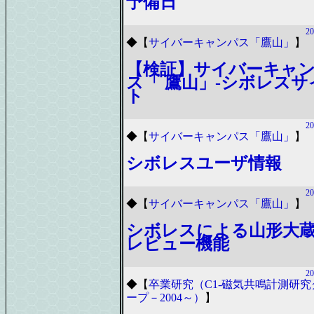
予備日
20
◆
【
サイバーキャンパス「鷹山」
】
【検証】サイバーキャ
ス「 鷹山」-シボレスサ
ト
20
◆
【
サイバーキャンパス「鷹山」
】
シボレスユーザ情報
20
◆
【
サイバーキャンパス「鷹山」
】
シボレスによる山形大
レビュー機能
20
◆
【
卒業研究（C1-磁気共鳴計測研究
ープ－2004～）
】