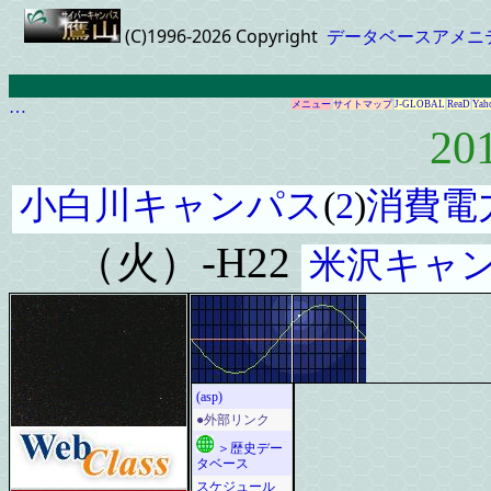
(C)1996-2026 Copyright
データベースアメニ
…
メニュー
サイトマップ
J-GLOBAL
ReaD
Yah
20
小白川キャンパス
(
2
)
消費電
（火）-H22
米沢キャ
(asp)
●外部リンク
＞歴史デー
タベース
スケジュール