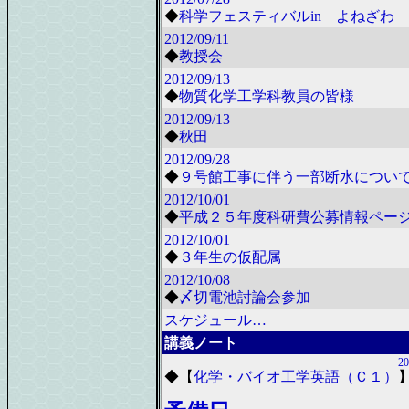
◆
科学フェスティバルin よねざわ 2
2012/09/11
◆
教授会
2012/09/13
◆
物質化学工学科教員の皆様
2012/09/13
◆
秋田
2012/09/28
◆
９号館工事に伴う一部断水につい
2012/10/01
◆
平成２５年度科研費公募情報ペー
2012/10/01
◆
３年生の仮配属
2012/10/08
◆
〆切電池討論会参加
スケジュール…
講義ノート
20
◆
【
化学・バイオ工学英語（Ｃ１）