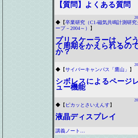
【質問】よくある質問
20
◆
【
卒業研究（C1-磁気共鳴計測研究
ープ－2004～）
】
プリスケーラーは、ど
て周期をかえられるの
か？
20
◆
【
サイバーキャンパス「鷹山」
】
シボレスによるページ
ュー機能
20
◆
【
ピカッとさいえんす
】
液晶ディスプレイ
講義ノート…