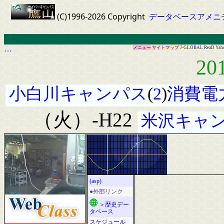
(C)1996-2026 Copyright
データベースアメニ
…
メニュー
サイトマップ
J-GLOBAL
ReaD
Yah
20
小白川キャンパス
(
2
)
消費電
（火）-H22
米沢キャ
(asp)
●外部リンク
＞歴史デー
タベース
スケジュール