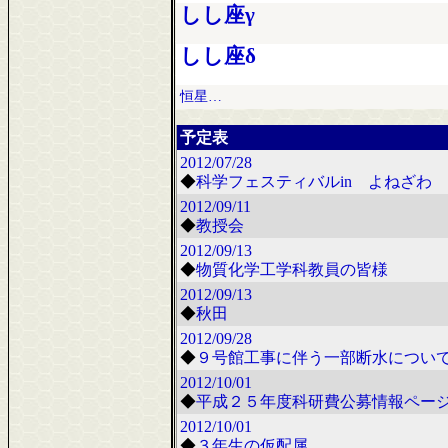
しし座γ
しし座δ
恒星…
予定表
2012/07/28
◆
科学フェスティバルin よねざわ 2
2012/09/11
◆
教授会
2012/09/13
◆
物質化学工学科教員の皆様
2012/09/13
◆
秋田
2012/09/28
◆
９号館工事に伴う一部断水につい
2012/10/01
◆
平成２５年度科研費公募情報ペー
2012/10/01
◆
３年生の仮配属