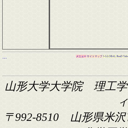
…
メニュー
サイトマップ
J-GLOBAL
ReaD
Yah
山形大学大学院 理工学
〒992-8510 山形県米沢