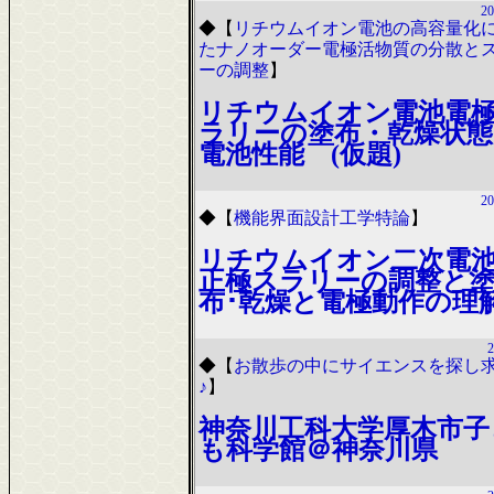
20
◆
【
リチウムイオン電池の高容量化
たナノオーダー電極活物質の分散と
ーの調整
】
リチウムイオン電池電
ラリーの塗布・乾燥状態
電池性能 (仮題)
20
◆
【
機能界面設計工学特論
】
リチウムイオン二次電
正極スラリーの調整と
布･乾燥と電極動作の理
2
◆
【
お散歩の中にサイエンスを探し
♪
】
神奈川工科大学厚木市子
も科学館＠神奈川県