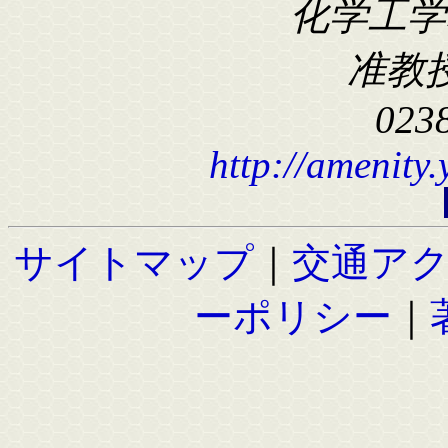
化学工学科
准教
023
http://amenity
サイトマップ
｜
交通ア
ーポリシー
｜