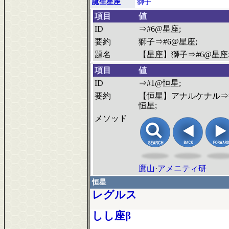
誕生星座
獅子
項目
値
ID
⇒#6@星座;
要約
獅子⇒#6@星座;
題名
【星座】獅子⇒#6@星座
項目
値
ID
⇒#1@恒星;
要約
【恒星】アナルケナル⇒
恒星;
メソッド
鷹山
·
アメニティ研
恒星
レグルス
しし座β