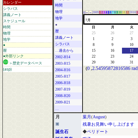
カレンダー
時間
シラバス
物理
□
←
→
2009
1
2
3
4
5
6
7
8
9
10
11
12
2010
1
講義ノート
地学
スケジュール
7月
●
時間
日
月
火
暦
物理
25
26
27
講義ノート
地学
1
2
3
シラバス
●
8
9
10
暦
…過去から
15
16
17
●外部リンク
22
23
24
2002-H14
29
30
31
＞歴史データベース
2003-H15
(
0
,
2.54595872816586 rad
(asp)
2004-H16
2005-H17
2006-H18
2007-H19
2008-H20
2009-H21
…
月
葉月
(
August
)
※
残暑お見舞い申し上げます
誕生石
◆
ペリドート