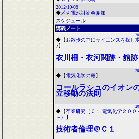
2012/10/08
◆
〆切電池討論会参加
スケジュール…
講義ノート
20
◆
【
お散歩の中にサイエンスを探し
♪
】
衣川柵・衣河関跡・館跡
20
◆
【
電気化学の庵
】
コールラシュのイオン
立移動の法則
20
◆
【
卒業研究（Ｃ１-電気化学２００
～）
】
技術者倫理＠Ｃ１