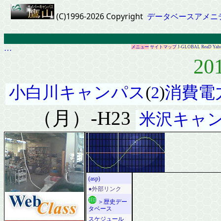
(C)1996-2026 Copyright
データベースアメニ
…
メニュー
サイトマップ
J-GLOBAL
ReaD
Yah
20
小白川キャンパス
(
2
)
消費電
（月）-H23
米沢キャ
(asp)
●外部リンク
＞歴史デー
タベース
スケジュール