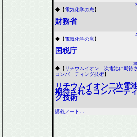
2
◆
【
電気化学の庵
】
財務省
2
◆
【
電気化学の庵
】
国税庁
20
◆
【
リチウムイオン二次電池に期待
コンバーティング技術
】
リチウムイオン二次電
期待されるコンバーテ
グ技術
講義ノート…