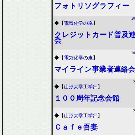
フォトリソグラフィー
20
◆
【
電気化学の庵
】
クレジットカード普及
会
20
◆
【
電気化学の庵
】
マイライン事業者連絡
2
◆
【
山形大学工学部
】
１００周年記念会館
2
◆
【
山形大学工学部
】
Ｃａｆｅ吾妻