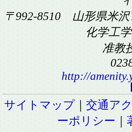
〒992-8510 山形県米沢
化学工学科
准教
023
http://amenity
サイトマップ
｜
交通ア
ーポリシー
｜