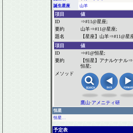
誕生星座
山羊
項目
値
ID
⇒#11@星座;
要約
山羊⇒#11@星座;
題名
【星座】山羊⇒#11@星座
項目
値
ID
⇒#1@恒星;
要約
【恒星】アナルケナル⇒
恒星;
メソッド
鷹山
·
アメニティ研
恒星
恒星…
予定表