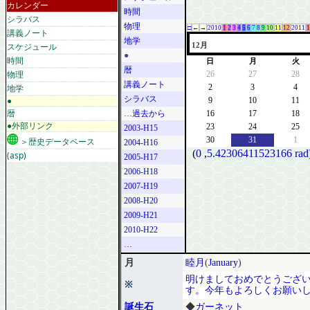
カレンダー
時間
シラバス
物理
□
←
→
2010
1
2
3
4
5
6
7
8
9
10
11
12
2011
1
講義ノート
地学
スケジュール
12月
●
時間
日
月
火
暦
物理
26
27
28
講義ノート
地学
2
3
4
シラバス
●
9
10
11
暦
…過去から
16
17
18
●外部リンク
23
24
25
2003-H15
30
31
1
＞歴史データベース
2004-H16
(
0
,
5.42306411523166 rad
(asp)
2005-H17
2006-H18
2007-H19
2008-H20
2009-H21
2010-H22
…
月
睦月
(
January
)
明けましておめでとうござ
※
す。今年もよろしくお願い
誕生石
◆
ガーネット