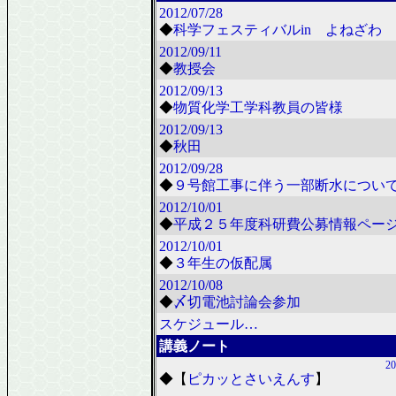
2012/07/28
◆
科学フェスティバルin よねざわ 2
2012/09/11
◆
教授会
2012/09/13
◆
物質化学工学科教員の皆様
2012/09/13
◆
秋田
2012/09/28
◆
９号館工事に伴う一部断水につい
2012/10/01
◆
平成２５年度科研費公募情報ペー
2012/10/01
◆
３年生の仮配属
2012/10/08
◆
〆切電池討論会参加
スケジュール…
講義ノート
20
◆
【
ピカッとさいえんす
】