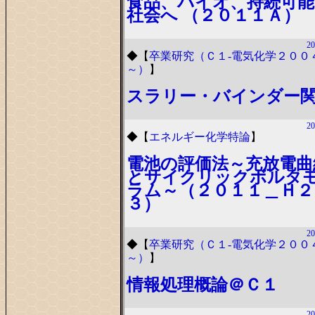
食品、バイオ、持続可能
社会へ （２０１１Ａ）
20
◆
【
卒業研究（Ｃ１-電気化学２００
～）
】
スラリー・バインダー
20
◆
【
エネルギー化学特論
】
電池の評価法～充放電曲
とサイクリックボルタ
ラム～（２０１１＿Ｈ２
３）
20
◆
【
卒業研究（Ｃ１-電気化学２００
～）
】
情報処理概論＠Ｃ１
20