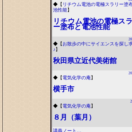
◆
【
リチウム電池の電極スラリー塗
池性能
】
リチウム電池の電極ス
ー塗布と電池性能
20
◆
【
お散歩の中にサイエンスを探し
♪
】
秋田県立近代美術館
20
◆
【
電気化学の庵
】
横手市
2
◆
【
電気化学の庵
】
８月（葉月）
講義ノート…