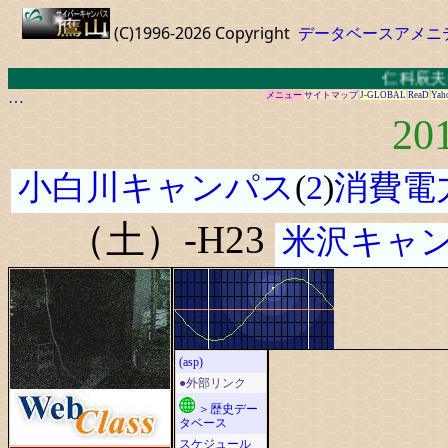
(C)1996-2026 Copyright
データベースアメニ
仁科辰夫教授
…
メニュー
サイトマップ
J-GLOBAL
ReaD
Yah
20
小白川キャンパス
(
2
)
消費電
（土）-H23
米沢キャ
(asp)
●外部リンク
＞歴史デー
タベース
スケジュール