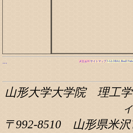
…
メニュー
サイトマップ
J-GLOBAL
ReaD
Yah
山形大学大学院 理工学
〒992-8510 山形県米沢