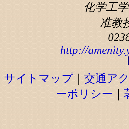
化学工学科
准教
023
http://amenity
サイトマップ
｜
交通ア
ーポリシー
｜