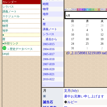
カレンダー
時間
シラバス
物理
□
←
→
2010
1
2
3
4
5
6
7
8
9
10
11
12
2011
1
講義ノート
地学
スケジュール
6月
●
時間
日
月
火
暦
物理
26
27
28
講義ノート
地学
3
4
5
シラバス
●
10
11
12
暦
…過去から
17
18
19
●外部リンク
24
25
26
2003-H15
31
1
2
＞歴史データベース
2004-H16
(
0
,
2.11589813219189 rad
(asp)
2005-H17
2006-H18
2007-H19
2008-H20
2009-H21
2010-H22
…
月
文月
(
July
)
※
暑中お見舞い申し上げます
誕生石
◆
ルビー