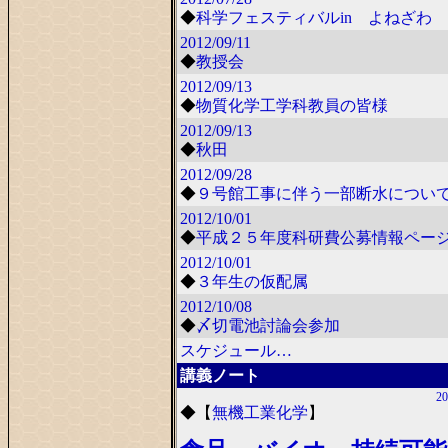
◆
科学フェスティバルin よねざわ 2
2012/09/11
◆
教授会
2012/09/13
◆
物質化学工学科教員の皆様
2012/09/13
◆
秋田
2012/09/28
◆
９号館工事に伴う一部断水につい
2012/10/01
◆
平成２５年度科研費公募情報ペー
2012/10/01
◆
３年生の仮配属
2012/10/08
◆
〆切電池討論会参加
スケジュール…
講義ノート
20
◆
【
無機工業化学
】