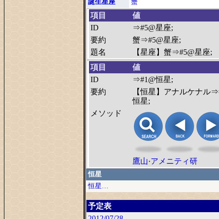
誕生星座
蟹
項目
値
ID
⇒#5@星座;
要約
蟹⇒#5@星座;
題名
【星座】蟹⇒#5@星座;
項目
値
ID
⇒#1@恒星;
要約
【恒星】アナルケナル⇒
恒星;
メソッド
鷹山
·
アメニティ研
恒星
恒星…
予定表
2012/07/28