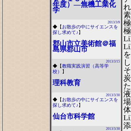
年度）―無機工業化
れ
学
素
極
2013/3/9
◆
【
お散歩の中にサイエンスを
極
探し求めて♪
】
L
郡山市立美術館＠福
L
島県郡山市
し
2013/3/15
◆
【
教職実践演習（高等学
校）
】
理科教育
た
2013/3/30
◆
【
お散歩の中にサイエンスを
場
探し求めて♪
】
仙台市科学館
L
2013/3/30