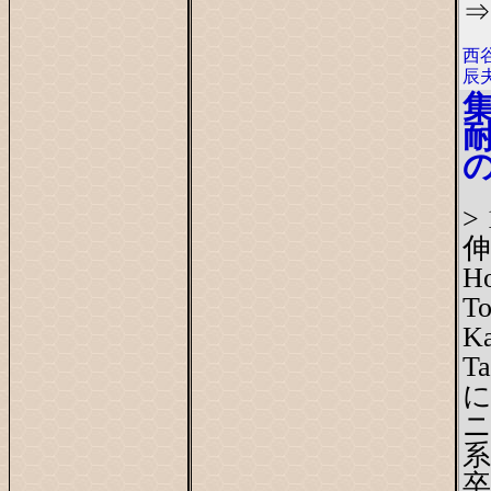
⇒
西
辰
>
伸
Ho
T
K
T