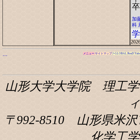
卒
加
科 
学
2026
…
メニュー
サイトマップ
J-GLOBAL
ReaD
Yah
山形大学大学院 理工学
〒992-8510 山形県米沢
化学工学科