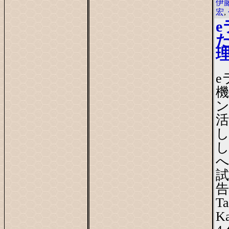
伊
宏
,
e
機
告
T
Ka