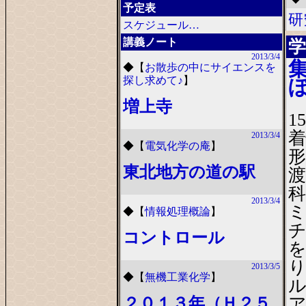
予定表
研
スケジュール…
講義ノート
学
2013/3/4
◆
【
お散歩の中にサイエンスを
探し求めて♪
】
増上寺
1
着
2013/3/4
◆
【
電気化学の庵
】
形
東北地方の道の駅
渡
科
2013/3/4
ミ
◆
【
情報処理概論
】
チ
コントロール
を
2013/3/5
◆
【
無機工業化学
】
ル
２０１３年（Ｈ２５