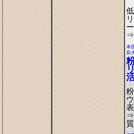
ー
⇒
本
辰
表
⇒
質