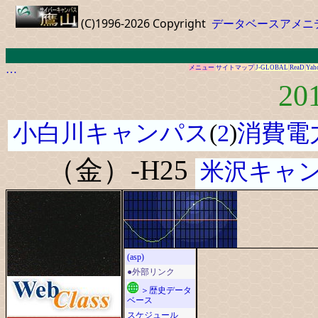
(C)1996-2026 Copyright
データベースアメニ
…
メニュー
サイトマップ
J-GLOBAL
ReaD
Yah
20
小白川キャンパス
(
2
)
消費電
（金）-H25
米沢キャ
(asp)
●外部リンク
＞歴史データ
ベース
スケジュール