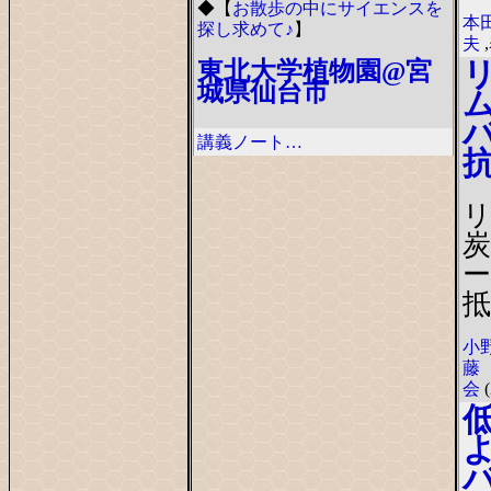
◆
【
お散歩の中にサイエンスを
本
探し求めて♪
】
夫
,
東北大学植物園@宮
城県仙台市
講義ノート…
ー
抵
小
藤
会
(