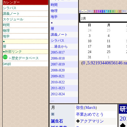
カレンダー
時間
シラバス
物理
□
←
→
2012
1
2
3
4
5
6
7
8
9
10
11
12
201
講義ノート
地学
スケジュール
2月
●
時間
日
月
暦
物理
24
25
講義ノート
地学
3
4
シラバス
●
10
11
暦
…過去から
17
18
●外部リンク
24
25
2005-H17
31
1
＞歴史データベース
2006-H18
(
0
,
5.92193440656146 r
(asp)
2007-H19
2008-H20
2009-H21
2010-H22
2011-H23
2012-H24
…
月
弥生
(
March
)
研
※
卒業おめでとう
20
誕生石
◆
アクアマリン
◆