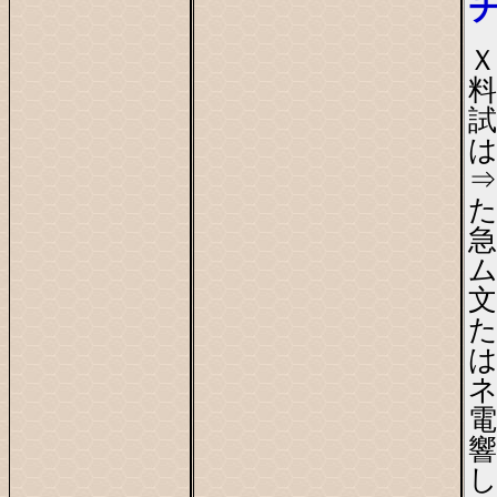
Ｘ
料
試
は
⇒
た
た
は