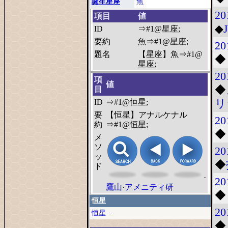
誕生星座
魚
20
項目
値
◆
ID
⇒#1@星座;
要約
魚⇒#1@星座;
20
題名
【星座】魚⇒#1@
◆
星座;
20
項
値
◆
目
リ
ID
⇒#1@恒星;
要
【恒星】アナルケナル
20
約
⇒#1@恒星;
◆
メ
ソ
20
ッ
◆
ド
·
20
鷹山
·
アメニティ研
◆
恒星
20
恒星…
◆