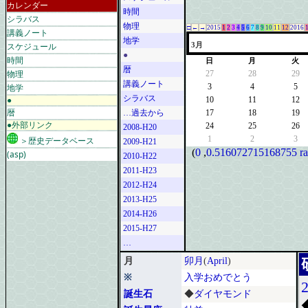
カレンダー
時間
シラバス
物理
□
←
→
2015
1
2
3
4
5
6
7
8
9
10
11
12
2016
講義ノート
地学
スケジュール
3月
●
時間
日
月
火
暦
物理
27
28
29
講義ノート
地学
3
4
5
シラバス
●
10
11
12
暦
…過去から
17
18
19
●外部リンク
24
25
26
2008-H20
1
2
3
＞歴史データベース
2009-H21
(
0
,
0.516072715168755 r
(asp)
2010-H22
2011-H23
2012-H24
2013-H25
2014-H26
2015-H27
…
月
卯月
(
April
)
※
入学おめでとう
誕生石
◆
ダイヤモンド