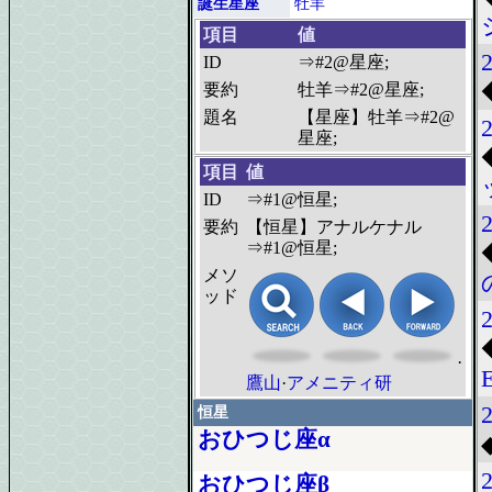
誕生星座
牡羊
項目
値
2
ID
⇒#2@星座;
要約
牡羊⇒#2@星座;
題名
【星座】牡羊⇒#2@
星座;
項目
値
ID
⇒#1@恒星;
要約
【恒星】アナルケナル
⇒#1@恒星;
メソ
ッド
·
鷹山
·
アメニティ研
恒星
おひつじ座α
おひつじ座β