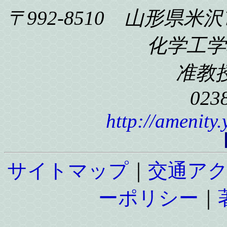
〒992-8510 山形県米沢
化学工学科
准教
023
http://amenity
サイトマップ
｜
交通ア
ーポリシー
｜