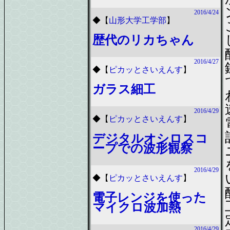
2016/4/24
◆
【
山形大学工学部
】
歴代のリカちゃん
2016/4/27
◆
【
ピカッとさいえんす
】
ガラス細工
2016/4/29
◆
【
ピカッとさいえんす
】
デジタルオシロスコ
ープでの波形観察
2016/4/29
◆
【
ピカッとさいえんす
】
電子レンジを使った
マイクロ波加熱
2016/4/29