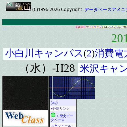
(C)1996-2026 Copyright
データベースアメニ
…
メニュー
サイトマップ
J-GLOBAL
ReaD
Yah
20
小白川キャンパス
(
2
)
消費電
（水）-H28
米沢キャ
(asp)
●外部リンク
＞歴史デー
タベース
スケジュール