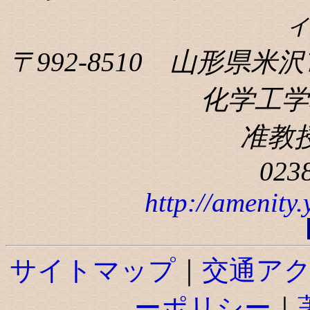
〒992-8510 山形県米沢
化学工学科
准教
023
http://amenity
サイトマップ
｜
交通ア
ーポリシー
｜