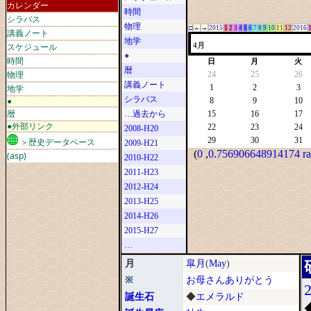
カレンダー
時間
シラバス
物理
□
←
→
2015
1
2
3
4
5
6
7
8
9
10
11
12
2016
講義ノート
地学
スケジュール
4月
●
時間
日
月
火
暦
物理
24
25
26
講義ノート
地学
1
2
3
シラバス
●
8
9
10
暦
…過去から
15
16
17
●外部リンク
22
23
24
2008-H20
29
30
31
＞歴史データベース
2009-H21
(
0
,
0.756906648914174 r
(asp)
2010-H22
2011-H23
2012-H24
2013-H25
2014-H26
2015-H27
…
月
皐月
(
May
)
※
お母さんありがとう
誕生石
◆
エメラルド