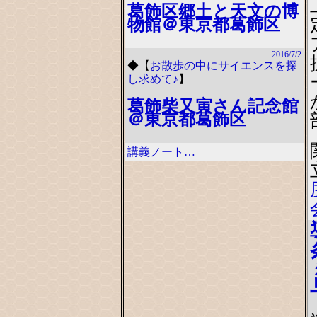
葛飾区郷土と天文の博
物館＠東京都葛飾区
2016/7/2
◆
【
お散歩の中にサイエンスを探
し求めて♪
】
葛飾柴又寅さん記念館
＠東京都葛飾区
講義ノート…