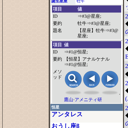
誕生星座
牡牛
項目
値
ID
⇒#3@星座;
要約
牡牛⇒#3@星座;
題名
【星座】牡牛⇒#3@
星座;
項目
値
ID
⇒#1@恒星;
要約
【恒星】アナルケナル
⇒#1@恒星;
メソ
ッド
·
鷹山
·
アメニティ研
恒星
アンタレス
おうし座β