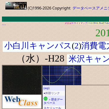
(C)1996-2026 Copyright
データベースアメニ
…
メニュー
サイトマップ
J-GLOBAL
ReaD
Yah
20
小白川キャンパス
(
2
)
消費電
（水）-H28
米沢キャ
(asp)
●外部リンク
＞歴史デー
タベース
スケジュール