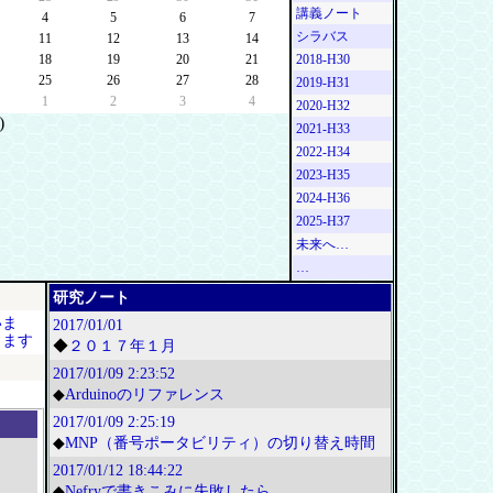
講義ノート
4
5
6
7
シラバス
11
12
13
14
18
19
20
21
2018-H30
25
26
27
28
2019-H31
1
2
3
4
2020-H32
)
2021-H33
2022-H34
2023-H35
2024-H36
2025-H37
未来へ…
…
研究ノート
いま
2017/01/01
します
◆
２０１７年１月
2017/01/09
2:23:52
◆
Arduinoのリファレンス
2017/01/09
2:25:19
◆
MNP（番号ポータビリティ）の切り替え時間
2017/01/12
18:44:22
◆
Nefryで書きこみに失敗したら