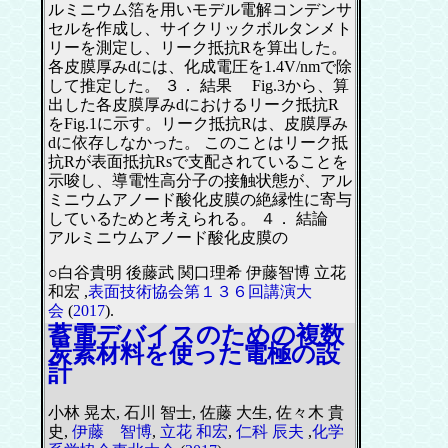
ルミニウム箔を用いモデル電解コンデンサ
セルを作成し、サイクリックボルタンメト
リーを測定し、リーク抵抗Rを算出した。
各皮膜厚みdには、化成電圧を1.4V/nmで除
して推定した。 ３． 結果 Fig.3から、算
出した各皮膜厚みdにおけるリーク抵抗R
をFig.1に示す。リーク抵抗Rは、皮膜厚み
dに依存しなかった。 このことはリーク抵
抗Rが表面抵抗Rsで支配されていることを
示唆し、導電性高分子の接触状態が、アル
ミニウムアノード酸化皮膜の絶縁性に寄与
しているためと考えられる。 ４． 結論
アルミニウムアノード酸化皮膜の
○白谷貴明 後藤武 関口理希 伊藤智博 立花
和宏 ,
表面技術協会第１３６回講演大
会
(
2017
).
蓄電デバイスのための複数
炭素材料を使った電極の設
計
小林 晃太, 石川 智士, 佐藤 大生, 佐々木 貴
史,
伊藤 智博
,
立花 和宏
,
仁科 辰夫
,
化学