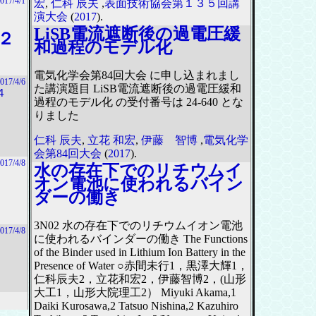
017/4/1
宏
,
仁科 辰夫
,
表面技術協会第１３５回講
演大会
(
2017
).
LiSB電流遮断後の過電圧緩
２
和過程のモデル化
電気化学会第84回大会 に申し込まれまし
017/4/6
た講演題目 LiSB電流遮断後の過電圧緩和
４
過程のモデル化 の受付番号は 24-640 とな
りました
仁科 辰夫
,
立花 和宏
,
伊藤 智博
,
電気化学
会第84回大会
(
2017
).
017/4/8
水の存在下でのリチウムイ
オン電池に使われるバイン
ダーの働き
3N02 水の存在下でのリチウムイオン電池
017/4/8
に使われるバインダーの働き The Functions
of the Binder used in Lithium Ion Battery in the
Presence of Water ○赤間未行1，黒澤大輝1，
仁科辰夫2，立花和宏2，伊藤智博2，(山形
大工1，山形大院理工2） Miyuki Akama,1
Daiki Kurosawa,2 Tatsuo Nishina,2 Kazuhiro