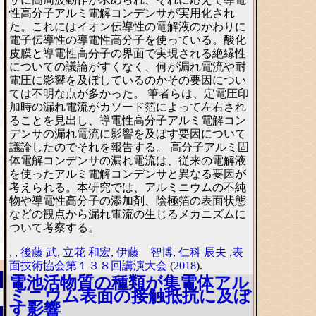
性高分子アルミ電解コンデンサが実用化され
た。これにはイオン伝導性の電解液のかわりに
電子伝導性の導電性高分子を使っている。酸化
皮膜と導電性高分子の界面で実現される絶縁性
についての議論がすくなく、何が漏れ電流や耐
電圧に影響を及ぼしているのかその要因につい
ては不明な点が多かった。 筆者らは、定電圧印
加時の漏れ電流がカソード箔によって左右され
ることを見出し、導電性高分子アルミ電解コン
デンサの漏れ電流に影響を及ぼす要因について
議論したのでそれを報告する。 高分子アルミ固
体電解コンデンサの漏れ電流は、従来の電解液
を使ったアルミ電解コンデンサと異なる要因が
考えられる。本研究では、アルミニウムの不純
物や導電性高分子の添加剤、陰極箔の表面状態
などの観点から漏れ電流の生じるメカニズムに
ついて考察する。
,
,
後藤 武
,
立花 和宏
,
伊藤 智博
,
仁科 辰夫
,
表
面技術協会第１３８回講演大会
(
2018
).
電池活物質の種類が集電体アル
ミニウム表面の接触抵抗に及ぼ
す影響