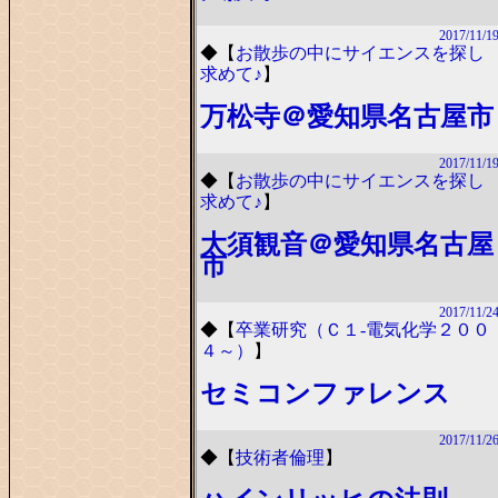
2017/11/1
◆
【
お散歩の中にサイエンスを探し
求めて♪
】
万松寺＠愛知県名古屋市
2017/11/1
◆
【
お散歩の中にサイエンスを探し
求めて♪
】
大須観音＠愛知県名古屋
市
2017/11/2
◆
【
卒業研究（Ｃ１-電気化学２００
４～）
】
セミコンファレンス
2017/11/2
◆
【
技術者倫理
】