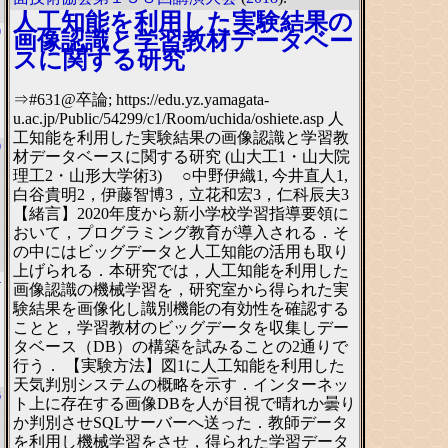
人工知能を利用した実験結果の
9
画像認識と学習教材データベー
スに関する研究
⇒#631@卒論; https://edu.yz.yamagata-
u.ac.jp/Public/54299/c1/Room/uchida/oshiete.asp 人
工知能を利用した実験結果の画像認識と学習教
9
材データベースに関する研究 (山大工1・山大院
理工2・山形大学術3) ○中野伊織1, 今井直人1,
白谷貴明2，伊藤智博3，立花和宏3，仁科辰夫3
【緒言】2020年度から新小学校学習指導要領に
おいて，プログラミング教育が導入される．そ
の中にはビッグデータと人工知能の活用も取り
上げられる．本研究では，人工知能を利用した
4
画像認識の機械学習を，研究室から得られた実
験結果を画像化し識別機能の有効性を確認する
ことと，学習教材のビッグデータを収集しデー
タベース（DB）の構築を試みることの2通りで
行う． 【実験方法】図1に人工知能を利用した
天気判別システムの概略を示す．インターネッ
6
ト上に存在する画像DBを人が目視で晴れか曇り
か判別させSQLサーバーへ送った．教師データ
を利用し機械学習をさせ，得られた学習データ