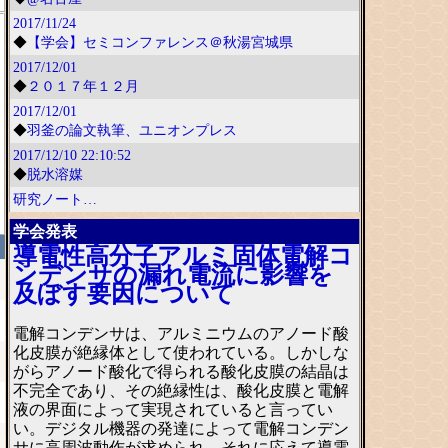
2017/11/24
◆
【学会】セミコンファレンス＠秋湯宮城県
2017/12/01
◆
２０１７年１２月
2017/12/01
◆
羽釜の論文執筆、ユニオンプレス
2017/12/10
22:10:52
◆
脱水溶媒
研究ノート…
学会発表
導電性高分子アルミ固体電解コ
ンデンサの漏れ電流に影響を
及ぼす要因について
電解コンデンサは、アルミニウムのアノード酸
化皮膜が絶縁体として使われている。しかしな
がらアノード酸化で得られる酸化皮膜の結晶は
不完全であり、その絶縁性は、酸化皮膜と電解
液の界面によって実現されていると言ってい
い。デジタル機器の発達によって電解コンデン
サに高周波動作が求められ、それに応えて導電