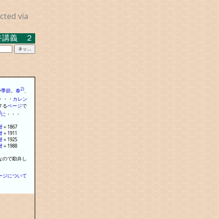
cted via
 ２０２３．３．１７ 米沢キャンパス中示Ａ
2)
や
季節
。
春
、
・
・
・
カレン
する
ページ
で
)
に
・
・
・
暦
＋
1867
暦
＋
1911
暦
＋
1925
暦
＋
1988
なので勘弁し
ージについて