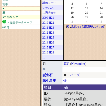
講義ノート
地学
5
6
7
シラバス
●
12
13
14
暦
…過去から
19
20
21
●外部リンク
26
27
28
2009-H21
3
4
5
＞歴史データベース
2010-H22
(
0
,
3.8533429399267 rad
)
(asp)
2011-H23
2012-H24
2013-H25
2014-H26
2015-H27
2016-H28
…
月
霜月
(
November
)
※
誕生石
◆
トパーズ
誕生星座
蠍
項目
値
ID
⇒#9@星座;
要約
蠍⇒#9@星座;
題名
【星座】蠍⇒#9@星座;