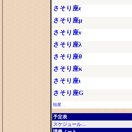
さそり座ε
さそり座μ
さそり座ν
さそり座λ
さそり座θ
さそり座κ
さそり座ι
さそり座G
恒星…
予定表
スケジュール…
講義ノート