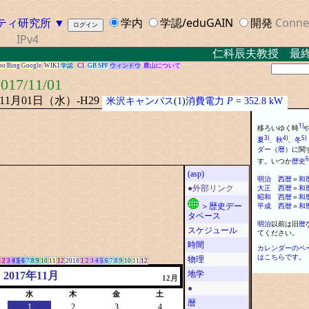
ティ研究所
▼
学内
学認/eduGAIN
開発
Conne
IPv4
仁科辰夫教授 最終講義
oo
Bing
Google
WIKI
学認
C1
GB
SPF
ウィンドウ
鷹山について
017/11/01
年11月01日（水）-H29
米沢キャンパス
(
1
)
消費電力
P
=
352.8 kW
1)
移ろいゆく時
3)
4)
5)
夏
、
秋
、
冬
ダー
（
暦
）
に
関
6
す
。
いつか
歴史
(asp)
明治
西
暦
＝
和
大正
西
暦
＝
和
●外部リンク
昭和
西
暦
＝
和
平成
西
暦
＝
和
＞歴史デー
タベース
明治
以前は旧
暦
スケジュール
てください
。
時間
カレンダーのペ
はこちらです。
物理
1
2
3
4
5
6
7
8
9
10
11
12
2018
1
2
3
4
5
6
7
8
9
10
11
12
地学
2017年11月
12月
●
水
木
金
土
暦
1
2
3
4