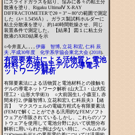
にスライドガラスを貼り、窪みに各々の粘土分
散液を塗り、Rigaku UltimaⅣ X-RAY
DIFFRACTOMETERで2θ = 3°～80°の範囲で測定
した（λ= 1.5456Å）。ガラス製試料ホルダーに
粘土分散液を塗り、約140時間乾燥させ、同じ
装置条件で測定した。 【結果】 図１に粘土分
散液のXRD結果を示
○今井直人,
,
,
,
伊藤 智博
,
立花 和宏
,
仁科 辰
夫
,
平成30年度 化学系学協会東北大会
(
2018
).
有限要素法による活物質と電池
材料との接触モデルの導電ネ
ットワーク解析
有限要素法による活物質と電池材料との接触モ
デルの導電ネットワーク解析 (山大工1・山大院
理工2・山形大学術3) ○大前国生1, 小森至1, 赤
間未行2, 伊藤智博3, 立花和宏3, 仁科辰夫3 【緒
言】 マクスウェルの電磁方程式を有限要素法
(FEM)で解くことができる汎用的なFEMソフト
ウェアが市販されている.しかし、これらのソフ
トウェアを使用して電池分野において状態分布
解析に用いられた例は少ない.特に、ヘルムホル
ツやsternモデルの界面電位差については汎用的