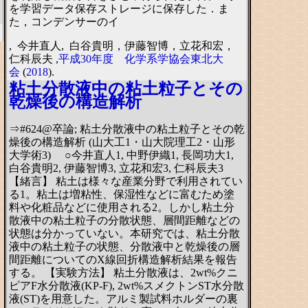
を学習データ保存ストレージに保存した．ま
た，コンデンサーのイ
, 今井直人, 白谷貴明，伊藤智博，立花和宏，
仁科辰夫 ,
平成30年度 化学系学協会東北大
会
(
2018
).
粘土分散液中の粘土粒子とその
乾燥後の構造解析
⇒#624@卒論; 粘土分散液中の粘土粒子とその乾
燥後の構造解析 (山大工1・山大院理工2・山形
大学術3) ○今井直人1, 中野伊織1, 長岡功大1,
白谷貴明2, 伊藤智博3, 立花和宏3, 仁科辰夫3
【緒言】 粘土は様々な産業分野で利用されてい
る1。粘土は増粘性、保湿性などに富むため塗
料や化粧品などに使用される2。しかし粘土分
散液中の粘土粒子の分散状態、層間距離などの
状態は分かっていない。本研究では、粘土分散
液中の粘土粒子の状態、分散液中と乾燥後の層
間距離についてのX線回折構造解析結果を報告
する。 【実験方法】 粘土分散液は、2wt%クニ
ピアF水分散液(KP-F), 2wt%スメクトンST水分散
液(ST)を用意した。アルミ製試料ホルダーの裏