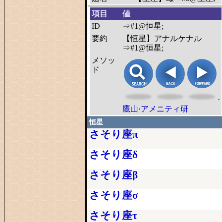
項目
値
ID
⇒#1@恒星;
要約
【恒星】アナルケナル
⇒#1@恒星;
メソッ
ド
·
鷹山
·
アメニティ研
恒星
さそり座π
さそり座δ
さそり座β
さそり座σ
さそり座τ