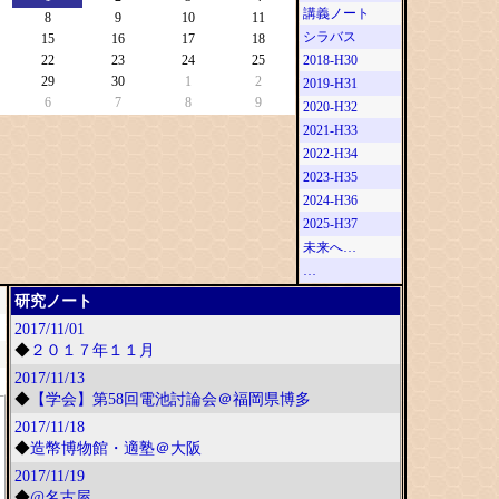
講義ノート
8
9
10
11
シラバス
15
16
17
18
22
23
24
25
2018-H30
29
30
1
2
2019-H31
6
7
8
9
2020-H32
2021-H33
2022-H34
2023-H35
2024-H36
2025-H37
未来へ…
…
研究ノート
2017/11/01
◆
２０１７年１１月
2017/11/13
◆
【学会】第58回電池討論会＠福岡県博多
2017/11/18
◆
造幣博物館・適塾＠大阪
2017/11/19
◆
@名古屋