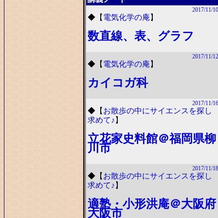
2017/11/1
◆
【
電気化学の庵
】
数直線、表、グラフ
2017/11/1
◆
【
電気化学の庵
】
カイコガ科
2017/11/1
◆
【
お散歩の中にサイエンスを探し
求めて♪
】
立花家史料館＠福岡県柳
川市
2017/11/1
◆
【
お散歩の中にサイエンスを探し
求めて♪
】
適塾・小形洪庵＠大阪府
大阪市