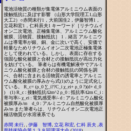
0
電池活物質の種類が集電体アルミニウム表面の
接触抵抗に及ぼす影響 （山形大学院理工1,山形
大工2）○赤間未行1，大前国生2，伊藤智博1，
立花和宏1，仁科辰夫1 キーワード［リチウムイ
オン二次電池、正極集電体、アルミニウム酸化
2
被膜、活物質、接触抵抗］ 1．緒言 アルミニウ
ムは導電率が銀、銅、金に次いで高く、安価で
軽量なためリチウムイオン二次電池正極集電体
として使われている。しかし、表面に存在する
強固な酸化被膜と合材との接触抵抗が高出力化
6
を妨げている。 筆者らは有機電解液中でアルミ
ニウム酸化被膜と合材の接触抵抗の関係を調
べ、合材に含まれる活物質の誘電率とアルミニ
ウム酸化被膜の厚みから式(1)のように定式化し
ている。 R_c= (ρ_0 ∑_i??C_i χ_ei+ ρ_0 ?)(d+ d_0
) (1) R_c : 接触抵抗/Ωm^2 ρ_0 : 抵抗率/Ωm C_i :
寄与率/- χ_ei : 電気感受率/- d : アルミニウム酸化
8
被膜厚み/m d_0 : アルミニウム自然酸化被膜厚
み/m また筆者らは、リチウムイオン二次電池正
極活物質が水溶液系でも
赤間 未行
,
,
伊藤 智博
,
立花 和宏
,
仁科 辰夫
,
表
面技術協会第１３８回講演大会
(
2018
).