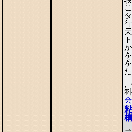
タ
行
ト
か
,
科
会
⇒