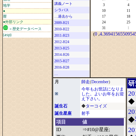
講義ノート
地学
3
4
シラバス
●
10
11
暦
…過去から
17
18
●外部リンク
24
25
2009-H21
31
1
＞歴史データベース
2010-H22
(
0
,
4.36941565509545
(asp)
2011-H23
2012-H24
2013-H25
2014-H26
2015-H27
2016-H28
…
月
師走
(
December
)
研
今年もお世話になりま
20
※
した。よいお年をお迎
え下さい。
◆
誕生石
◆
ターコイズ
20
誕生星座
射手
◆
項目
値
20
ID
⇒#10@星座;