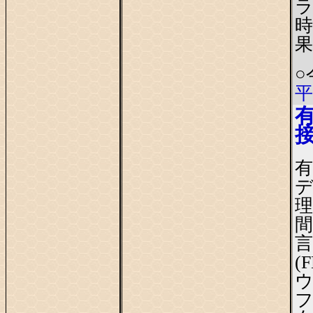
ラ
時
果
○
平
デ
理
間
(
ウ