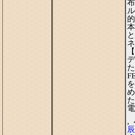
布
ル
的
本
【
た
F
た
電
,
辰