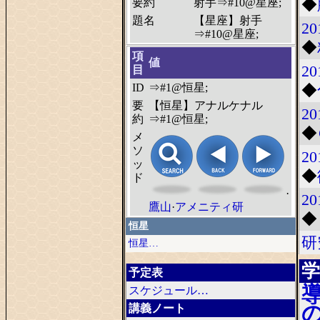
◆
要約
射手⇒#10@星座;
題名
【星座】射手
20
⇒#10@星座;
◆
項
値
20
目
ID
⇒#1@恒星;
◆
要
【恒星】アナルケナル
20
約
⇒#1@恒星;
◆
メ
ソ
20
ッ
◆
ド
·
20
鷹山
·
アメニティ研
◆
恒星
研
恒星…
学
予定表
スケジュール…
講義ノート