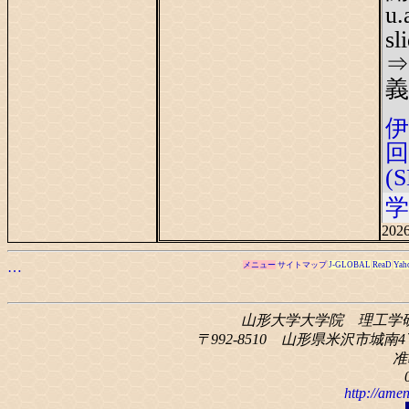
u.
s
⇒
義
伊
(S
学
2026
…
メニュー
サイトマップ
J-GLOBAL
ReaD
Yah
山形大学大学院 理工学
〒992-8510 山形県米沢市城南4丁
准
http://amen