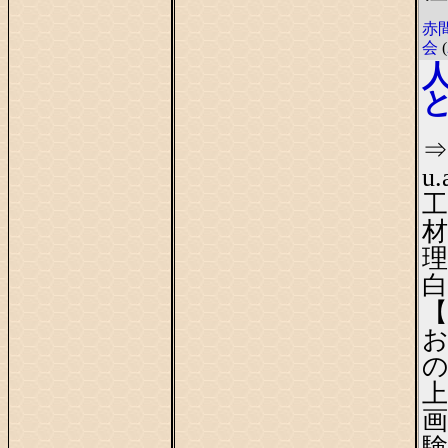
赤
会
(
⇒#
u.
材
理
白
【