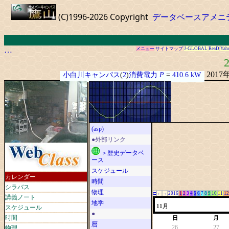
(C)1996-2026 Copyright
データベースアメニ
…
メニュー
サイトマップ
J-GLOBAL
ReaD
Yah
2
2017
小白川キャンパス
(
2
)
消費電力
P
=
410.6 kW
(asp)
●外部リンク
＞歴史データベ
ース
スケジュール
カレンダー
時間
シラバス
物理
□
←
→
2016
1
2
3
4
5
6
7
8
9
10
11
12
講義ノート
地学
スケジュール
11月
●
時間
日
月
暦
物理
26
27