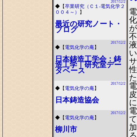
2017/12/2
◆
【
卒業研究（Ｃ１-電気化学２
００４～）
】
最近の研究ノート・
ブログ
2017/12/2
◆
【
電気化学の庵
】
日本鋳造工学会：鋳
造工学｜研究室デー
タベース
2017/12/2
◆
【
電気化学の庵
】
日本鋳造協会
2017/12/2
て
◆
【
電気化学の庵
】
柳川市