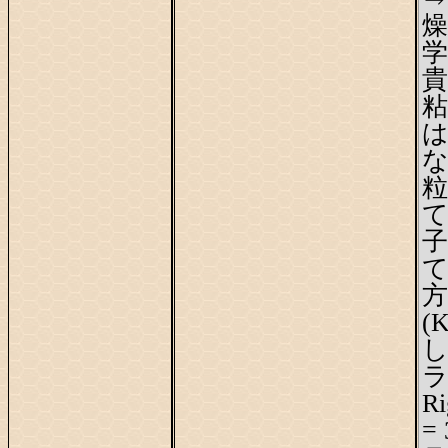
燥
学
貴
粘
な
て
方
(
R
=