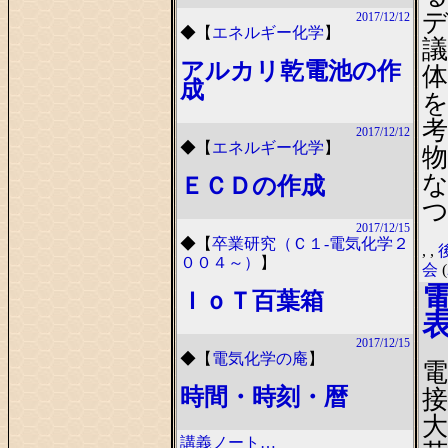
2017/12/12
◆
【
エネルギー化学
】
議
アルカリ乾電池の作
成
2017/12/12
◆
【
エネルギー化学
】
ＥＣＤの作成
2017/12/15
◆
【
卒業研究（Ｃ１-電気化学２
,
,
００４～）
】
会
(
ＩｏＴ百葉箱
2017/12/15
◆
【
電気化学の庵
】
時間・時刻・暦
接
大
講義ノート…