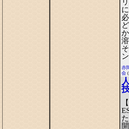
赤
会
(
【
E
た
開U