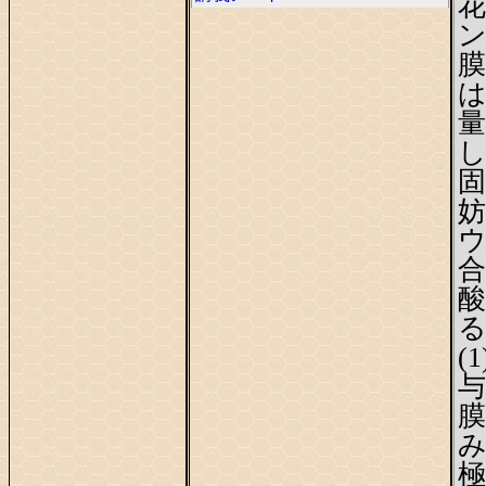
花
膜
妨
酸
る。
(
与
膜
み