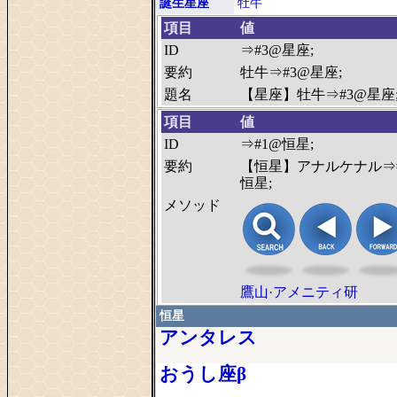
誕生星座
牡牛
項目
値
ID
⇒#3@星座;
要約
牡牛⇒#3@星座;
題名
【星座】牡牛⇒#3@星座
項目
値
ID
⇒#1@恒星;
要約
【恒星】アナルケナル⇒
恒星;
メソッド
鷹山
·
アメニティ研
恒星
アンタレス
おうし座β