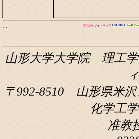
…
メニュー
サイトマップ
J-GLOBAL
ReaD
Yah
山形大学大学院 理工学
〒992-8510 山形県米沢
化学工学科
准教