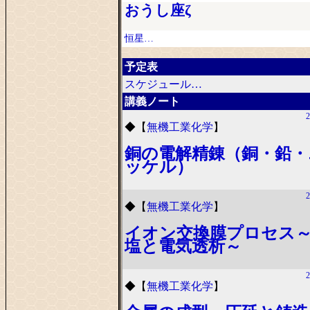
おうし座ζ
恒星…
予定表
スケジュール…
講義ノート
2
◆
【
無機工業化学
】
銅の電解精錬（銅・鉛・
ッケル）
2
◆
【
無機工業化学
】
イオン交換膜プロセス
塩と電気透析～
2
◆
【
無機工業化学
】