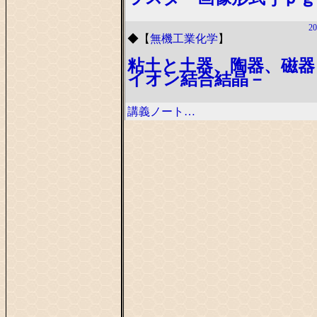
20
◆
【
無機工業化学
】
粘土と土器、陶器、磁器
イオン結合結晶－
講義ノート…