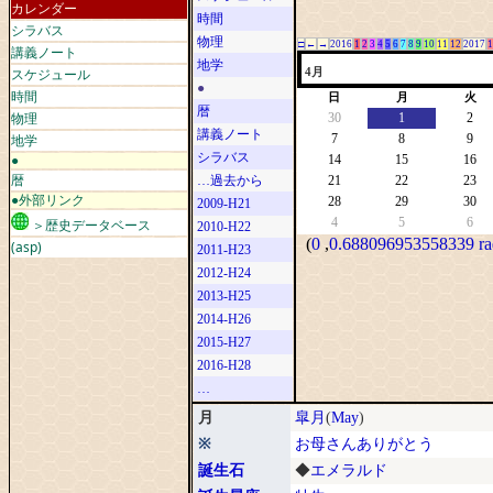
カレンダー
時間
シラバス
物理
□
←
→
2016
1
2
3
4
5
6
7
8
9
10
11
12
2017
1
講義ノート
地学
スケジュール
4月
●
時間
日
月
火
暦
物理
30
1
2
講義ノート
地学
7
8
9
シラバス
●
14
15
16
暦
…過去から
21
22
23
●外部リンク
28
29
30
2009-H21
4
5
6
＞歴史データベース
2010-H22
(
0
,
0.688096953558339 ra
(asp)
2011-H23
2012-H24
2013-H25
2014-H26
2015-H27
2016-H28
…
月
皐月
(
May
)
※
お母さんありがとう
誕生石
◆
エメラルド