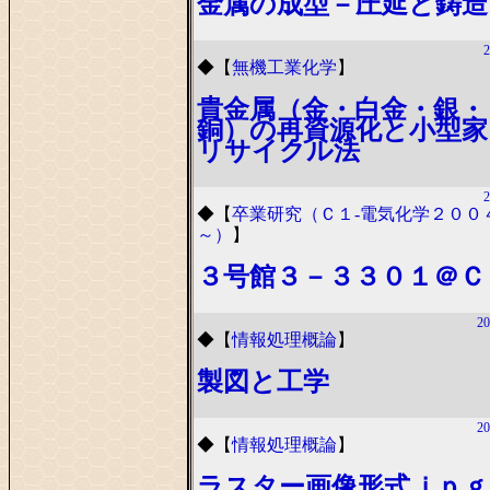
金属の成型－圧延と鋳造
2
◆
【
無機工業化学
】
貴金属（金・白金・銀・
銅）の再資源化と小型家
リサイクル法
2
◆
【
卒業研究（Ｃ１-電気化学２００
～）
】
３号館３－３３０１＠Ｃ
20
◆
【
情報処理概論
】
製図と工学
20
◆
【
情報処理概論
】
ラスター画像形式ｊｐｇ