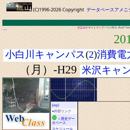
(C)1996-2026 Copyright
データベースアメニ
…
メニュー
サイトマップ
J-GLOBAL
ReaD
Yah
20
小白川キャンパス
(
2
)
消費電
（月）-H29
米沢キャ
(asp)
●外部リンク
＞歴史デー
タベース
スケジュール