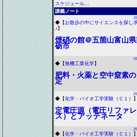
スケジュール…
講義ノート
20
◆
【
お散歩の中にサイエンスを探し
♪
】
煙硝の館＠五箇山富山県
砺市
20
◆
【
無機工業化学
】
肥料・火薬と空中窒素の
定
20
◆
【
化学・バイオ工学実験（Ｃ１）
定電圧源（電圧リファ
ス）とアッテネータ
20
◆
【
化学・バイオ工学実験（Ｃ１）