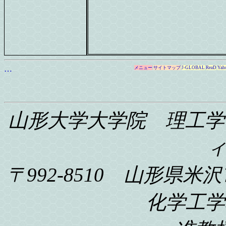
…
メニュー
サイトマップ
J-GLOBAL
ReaD
Yah
山形大学大学院 理工学
〒992-8510 山形県米沢
化学工学科