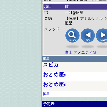
項目
値
ID
⇒#1@恒星;
要約
【恒星】アナルケナル⇒
恒星;
メソッド
鷹山
·
アメニティ研
恒星
スピカ
おとめ座γ
おとめ座ε
恒星…
予定表