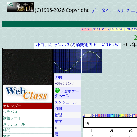
(C)1996-2026 Copyright
データベースアメニ
…
メニュー
サイトマップ
J-GLOBAL
ReaD
Yah
2
2017
小白川キャンパス
(
2
)
消費電力
P
=
410.6 kW
(asp)
●外部リンク
＞歴史デー
タベース
スケジュール
カレンダー
時間
シラバス
物理
□
←
→
2016
1
2
3
4
5
6
7
8
9
10
11
12
2017
1
講義ノート
地学
スケジュール
8月
●
時間
日
月
火
暦
物理
27
28
29