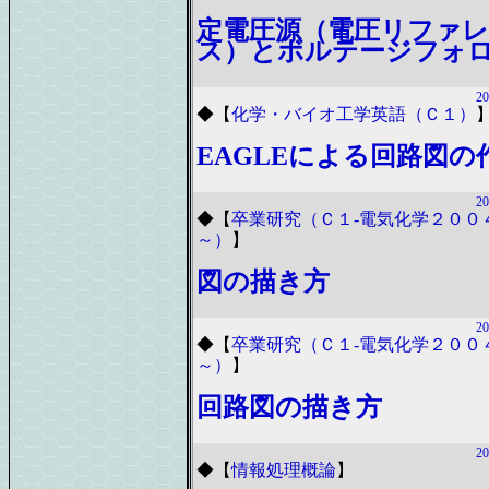
定電圧源（電圧リファ
ス）とボルテージフォ
20
◆
【
化学・バイオ工学英語（Ｃ１）
EAGLEによる回路図の
20
◆
【
卒業研究（Ｃ１-電気化学２００
～）
】
図の描き方
20
◆
【
卒業研究（Ｃ１-電気化学２００
～）
】
回路図の描き方
20
◆
【
情報処理概論
】