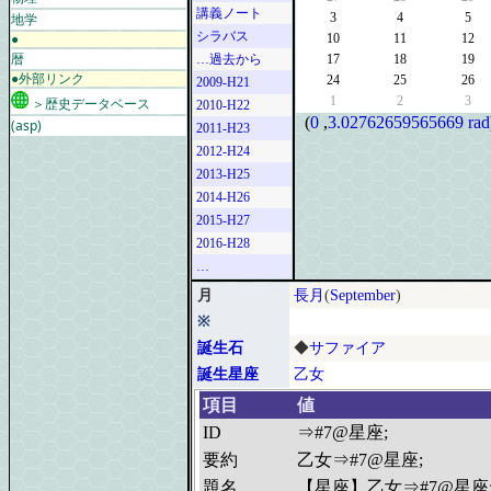
講義ノート
地学
3
4
5
シラバス
●
10
11
12
暦
…過去から
17
18
19
●外部リンク
24
25
26
2009-H21
1
2
3
＞歴史データベース
2010-H22
(
0
,
3.02762659565669 rad
(asp)
2011-H23
2012-H24
2013-H25
2014-H26
2015-H27
2016-H28
…
月
長月
(
September
)
※
誕生石
◆
サファイア
誕生星座
乙女
項目
値
ID
⇒#7@星座;
要約
乙女⇒#7@星座;
題名
【星座】乙女⇒#7@星座