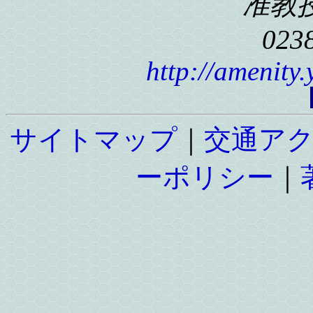
准教
023
http://amenity
サイトマップ
｜
交通ア
ーポリシー
｜