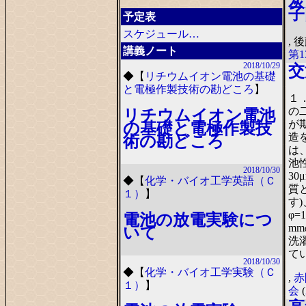
炭
子
予定表
スケジュール…
, 
講義ノート
第
2018/10/29
交
◆
【
リチウムイオン電池の基礎
と電極作製技術の勘どころ
】
１
の
リチウムイオン電池
が
の基礎と電極作製技
造
術の勘どころ
は
池
2018/10/30
3
◆
【
化学・バイオ工学英語（Ｃ
質と
１）
】
す
φ=
電池の放電実験につ
m
いて
洗
てい
2018/10/30
◆
【
化学・バイオ工学実験（Ｃ
,
赤
１）
】
会
(