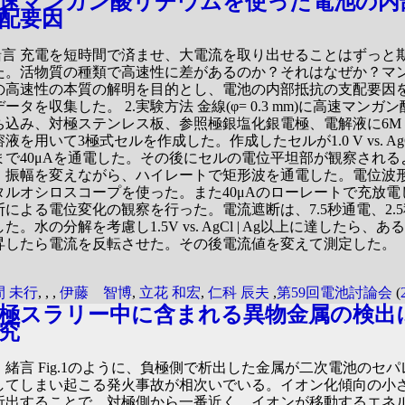
速マンガン酸リチウムを使った電池の内
配要因
.緒言 充電を短時間で済ませ、大電流を取り出せることはずっと
た。活物質の種類で高速性に差があるのか？それはなぜか？マ
の高速性の本質の解明を目的とし、電池の内部抵抗の支配要因
ータを収集した。 2.実験方法 金線(φ= 0.3 mm)に高速マン
ち込み、対極ステンレス板、参照極銀塩化銀電極、電解液に6M
液を用いて3極式セルを作成した。作成したセルが1.0 V vs. AgCl
まで40μAを通電した。その後にセルの電位平坦部が観察される
、振幅を変えながら、ハイレートで矩形波を通電した。電位波
タルオシロスコープを使った。また40μAのローレートで充放電
断による電位変化の観察を行った。電流遮断は、7.5秒通電、2.
た。水の分解を考慮し1.5V vs. AgCl | Ag以上に達したら、
昇したら電流を反転させた。その後電流値を変えて測定した。
間 未行
,
,
,
伊藤 智博
,
立花 和宏
,
仁科 辰夫
,
第59回電池討論会
(
極スラリー中に含まれる異物金属の検出
究
．緒言 Fig.1のように、負極側で析出した金属が二次電池のセ
してしまい起こる発火事故が相次いでいる。イオン化傾向の小
析出することで、対極側から一番近く、イオンが移動するエネ