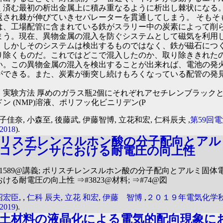
く済む最初の析出金属上に積み重なるように析出し棘状になる
返され棘が伸びていきセパレーターを貫通してしまう。 そもそ
は、工場配管に含まれている鉄がスラリー中の炭素によって削
まう。現在、異物金属の混入を防ぐシステムとして磁気を利用
。しかしそのシステムは検出するものではなく、鉄が磁石につ
り除くものだ。これではどこで混入したのか、取り除ききれた
い。この異物金属の混入を検出することが出来れば、電池の発
ができる。また、炭素が衝突し続けもろくなっている配管の発
る
．実験方法 厚めのガラス瓶2個にそれぞれアセチレンブラックと
ドン (NMP)溶液、ポリフッ化ビニリデン(P
兼子佳奈, 小森至, 後藤武, 伊藤智博, 立花和宏, 仁科辰夫 ,
第59回
2018
).
リスチレンスルホン酸の分子配向とアル
コンデンサにおける耐電圧の向上性
#1589@講義; ポリスチレンスルホン酸の分子配向とアルミ固
ける耐電圧の向上性 ⇒#3823@材料; ⇒#74@図
沼宏臣
,
,
仁科 辰夫
,
立花 和宏
,
伊藤 智博
,
２０１９年電気化学
2019
).
土材料の液晶化による電気的配向現象に