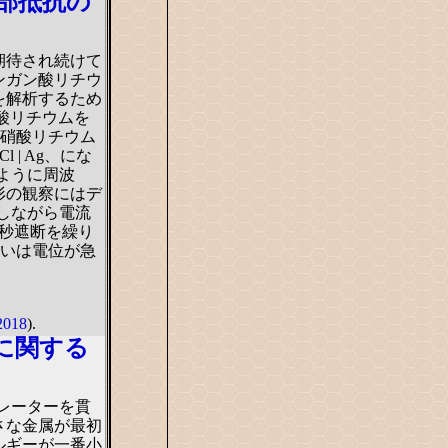
部抵抗の
期待され続けて
ンガン酸リチウ
を解析するため
ガン酸リチウムを
 硝酸リチウム
 | Ag、にな
ように周波
形の観察にはデ
しながら電流
5秒遮断を繰り
あるいは電位が急
2018
).
に関する
パレーターを貫
さな金属が最初
ルギーが一番小