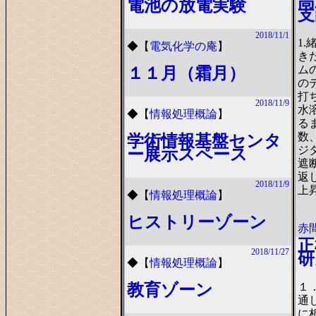
高
電池の放電実験
支
2018/11/1
1
◆
【
電気化学の庵
】
き
ム
１１月（霜月）
のデ
打
2018/11/9
水溶
◆
【
情報処理概論
】
る
数
学術情報基盤センタ
ジ
ー展示スペース
遮
返し
2018/11/9
上
◆
【
情報処理概論
】
ヒストリーゾーン
赤
正
2018/11/27
研
◆
【
情報処理概論
】
１
教育ゾーン
通
に