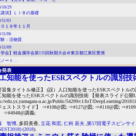
/10/29
【講演】ＬＩＢの基礎
/11/01
２０１８年１１月
/11/06
実験：活物質
/11/09
【学会】軽金属学会第135回秋期大会＠東京都江東区豊洲
究ノート…
会発表
工知能を使ったESRスペクトルの識別技
要旨集タイトル修正】 (誤）人口知能を使ったESRスペクトルの
工知能を使ったESRスペクトルの識別技術 【発表スライド公開U
ps://edu.yz.yamagata-u.ac.jp/Public/54299/c1/IoT/DeepLearning/2018
ェストスライド】 ⇒#108@図; ⇒#127@図; ⇒#110@図; ⇒#1
 ⇒#4948@講義;
藤 智博
, 多田美香,
立花 和宏
,
仁科 辰夫
,
第57回電子スピンサ
SEST2018)
(
2018
).