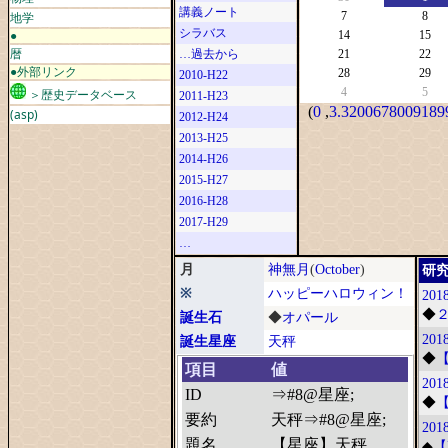
講義ノート
地学
7
8
シラバス
●
14
15
暦
…過去から
21
22
●外部リンク
28
29
2010-H22
4
5
＞歴史データベース
2011-H23
(
0
,
3.32006780091899
(asp)
2012-H24
2013-H25
2014-H26
2015-H27
2016-H28
2017-H29
…
月
神無月
(
October
)
研
※
ハッピーハロウィン！
2018
◆
誕生石
◆
オパール
2018
誕生星座
天秤
◆
項目
値
201
ID
⇒#8@星座;
◆
【
要約
天秤⇒#8@星座;
2018
題名
【星座】天秤
◆
【