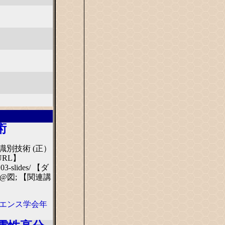
術
識別技術 (正）
RL】
1103-slides/ 【ダ
09@図; 【関連講
イエンス学会年