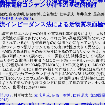
素担持アルミニウム箔を陰極に使った導
固体電解コンデンサ特性の基礎的検討
後藤武, 白谷貴明, 伊藤智博, 立花和宏, 仁科辰夫, 草井寛之, 足高善也
135回秋期大会
(
2018
).
流インピーダンス法による活物質表面極
．緒言 自然エネルギーの利用や電気自動車の普及により、大容
二次電池が必要とされている。それに伴い高速反応可能なマン
期待されているが、なぜ高速なのかは明らかになっていない。
を持つマンガン酸リチウムでもその出力特性は大きく異なる。
、活物質の高速性がその表面極性にあるのではないかと考え、
性能の関係について調べた。 ２．実験方法 試料極としてAl箔(A10
0μm,リチウム電池正極用)またはCコート箔(トーヤルカーボ,東洋
して2種類のLiMn2O4(以下LMO(A)、LMO(B)と略す)、LiCoO
)、Li2TiO3(以下LTOと略す)を載せて作成した。対極にはAl箔
11 mm皮ポンチ(アークランドサカモト,JAN4904781164622)で打
mの円形のアルミニウム箔を用いた。評価用セルは試料極の上に
濯ばさみで挟んでまな板スタンドに保持して組み立てた。セパ
ない。集電体にはφ=11 mm
間 未行
, 村形祥太郎,
立花 和宏
,
伊藤 智博
,
仁科 辰夫
,
第59回
2018
).