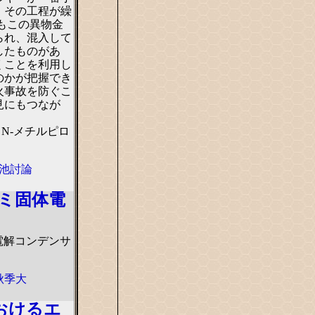
。その工程が繰
もこの異物金
られ、混入して
したものがあ
くことを利用し
のかが把握でき
火事故を防ぐこ
見にもつなが
。
N-メチルピロ
電池討論
ミ固体電
体電解コンデンサ
秋季大
おけるエ