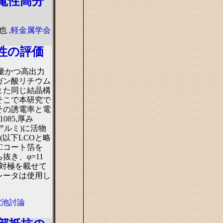
電性高分
 ,
軽金属学会
性の評価
量かつ高出力
ガン酸リチウム
また同じ結晶構
そこで本研究で
その誘電率と電
85,厚み
アルミ)に活物
2(以下LCOと略
とCコート箔を
ち抜き、φ=11
対極を載せて
レータは使用し
電池討論