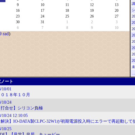
9
10
11
12
13
16
17
18
19
20
23
24
25
26
27
2
30
31
1
2
3
2
6
7
8
9
10
2
 rad
)
2
2
2
2
2
究ノート
/10/01
２０１８年１０月
/10/24
【打合せ】シリコン負極
8/10/24
12:10:05
解決】IO-DATA製CLPC-32W1が初期電源投入時にエラーで再起動し
/10/25
DF】【見学】皇居、キューピー