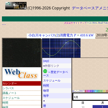
(C)1996-2026 Copyright
データベースアメニ
…
メニュー
サイトマップ
J-GLOBAL
ReaD
Yah
2
2018
小白川キャンパス
(
2
)
消費電力
P
=
410.6 kW
(asp)
●外部リンク
＞歴史データベ
ース
スケジュール
カレンダー
時間
シラバス
物理
□
←
→
2017
1
2
3
4
5
6
7
8
9
10
11
1
講義ノート
地学
スケジュール
9月
●
時間
日
月
暦
物理
30
1