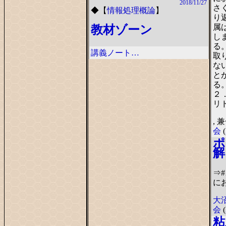
2018/11/27
さ
◆
【
情報処理概論
】
り
属
教材ゾーン
し
る
講義ノート…
取
な
と
２
リ
, 
会
(
ポ
解
⇒
にお
大
会
(
粘