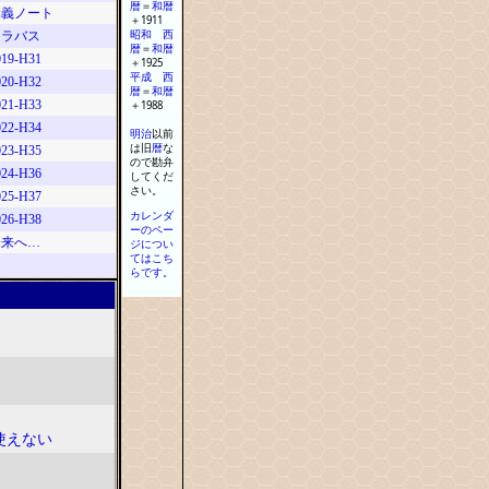
暦
＝
和
暦
講義ノート
＋
1911
昭和
西
シラバス
暦
＝
和
暦
019-H31
＋
1925
平成
西
020-H32
暦
＝
和
暦
021-H33
＋
1988
022-H34
明治
以前
は旧
暦
な
023-H35
ので勘弁
024-H36
してくだ
さい
。
025-H37
カレンダ
026-H38
ーのペー
未来へ…
ジについ
てはこち
…
らです。
て使えない