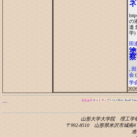
ネ
htt
の
邉 
学)
田邉
塗
察
,
田
会
(
学
2026
…
メニュー
サイトマップ
J-GLOBAL
ReaD
Yah
山形大学大学院 理工学
〒992-8510 山形県米沢市城南4丁
准