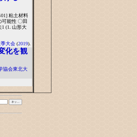
ja [1G01] 粘土材料
可能性 〇田
 (1. 山形大
秋季大会
(
2019
).
変化を観
学協会東北大