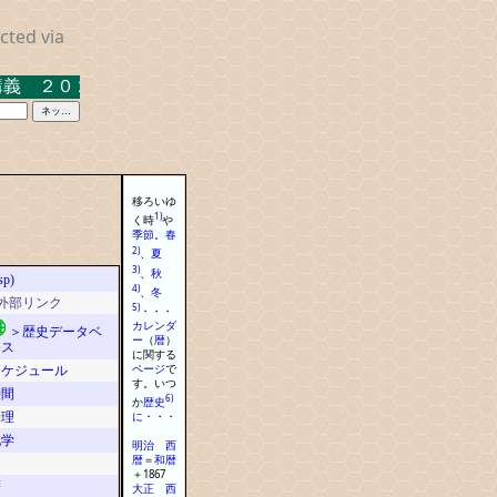
cted via
 ２０２３．３．１７ 米沢キャンパス中示Ａ
移ろいゆ
1)
く時
や
季節
。
春
2)
、
夏
3)
、
秋
sp)
4)
、
冬
●外部リンク
5)
・
・
・
カレンダ
＞歴史データベ
ー
（
暦
）
ース
に
関する
ページ
で
スケジュール
す
。
いつ
時間
6)
か
歴史
物理
に
・
・
・
地学
明治
西
暦
＝
和
暦
＋
1867
暦
大正
西