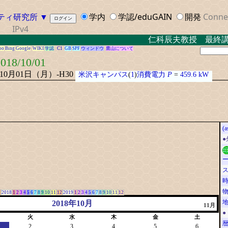
ティ研究所
▼
学内
学認/eduGAIN
開発
Conne
IPv4
仁科辰夫教授 最終講義
oo
Bing
Google
WIKI
学認
C1
GB
SPF
ウィンドウ
鷹山について
018/10/01
年10月01日（月）-H30
米沢キャンパス
(
1
)
消費電力
P
=
459.6 kW
(a
2
2018
1
2
3
4
5
6
7
8
9
10
11
12
2019
1
2
3
4
5
6
7
8
9
10
11
12
2018年10月
11月
●
火
水
木
金
土
2
3
4
5
6