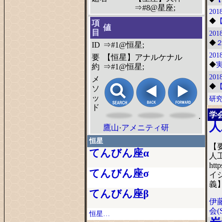
⇒#8@星座;
2018
◆
項
値
目
2018
◆
ID
⇒#1@恒星;
2018
要
【恒星】アナルケナル
◆
約
⇒#1@恒星;
2018
メ
◆
ソ
ッ
研
ド
学
·
人
鷹山
·
アメニティ研
恒星
【
てんびん座α
人
htt
てんびん座σ
イジ
義】
てんびん座β
伊
会(
恒星…