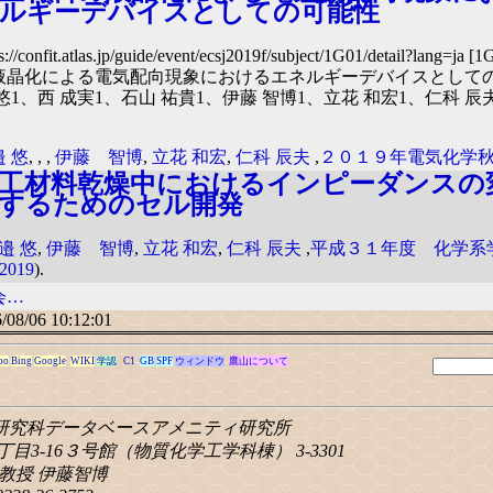
ルギーデバイスとしての可能性
ps://confit.atlas.jp/guide/event/ecsj2019f/subject/1G01/detail?lang=
液晶化による電気配向現象におけるエネルギーデバイスとしての
悠1、西 成実1、石山 祐貴1、伊藤 智博1、立花 和宏1、仁科 辰夫1
 悠
,
,
,
伊藤 智博
,
立花 和宏
,
仁科 辰夫
,
２０１９年電気化学
工材料乾燥中におけるインピーダンスの
するためのセル開発
邉 悠
,
伊藤 智博
,
立花 和宏
,
仁科 辰夫
,
平成３１年度 化学系
2019
).
会…
/08/06 10:12:01
oo
Bing
Google
WIKI
学認
C1
GB
SPF
ウィンドウ
鷹山について
研究科
データベースアメニティ研究所
目3-16
３号館（物質化学工学科棟） 3-3301
教授 伊藤智博