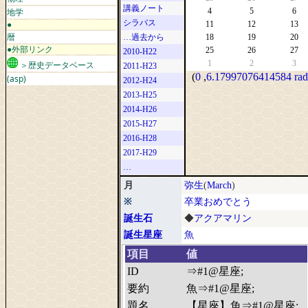
講義ノート
地学
4
5
6
シラバス
●
11
12
13
暦
…過去から
18
19
20
●外部リンク
25
26
27
2010-H22
1
2
3
＞歴史データベース
2011-H23
(
0
,
6.17997076414584 rad
(asp)
2012-H24
2013-H25
2014-H26
2015-H27
2016-H28
2017-H29
…
月
弥生
(
March
)
※
卒業おめでとう
誕生石
◆
アクアマリン
誕生星座
魚
項目
値
ID
⇒#1@星座;
要約
魚⇒#1@星座;
題名
【星座】魚⇒#1@星座;