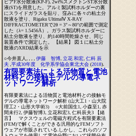
ピアF水分散液(KP-F), 2wt%スメクトンST水分散
液(ST)を用意した。アルミ製試料ホルダーの裏
にスライドガラスを貼り、窪みに各々の粘土分
散液を塗り、Rigaku UltimaⅣ X-RAY
DIFFRACTOMETERで2θ = 3°～80°の範囲で測定
した（λ= 1.5456Å）。ガラス製試料ホルダーに
粘土分散液を塗り、約140時間乾燥させ、同じ
装置条件で測定した。 【結果】 図１に粘土分
散液のXRD結果を示
○今井直人,
,
,
,
伊藤 智博
,
立花 和宏
,
仁科 辰
夫
,
平成30年度 化学系学協会東北大会
(
2018
).
有限要素法による活物質と電池
材料との接触モデルの導電ネ
ットワーク解析
有限要素法による活物質と電池材料との接触モ
デルの導電ネットワーク解析 (山大工1・山大院
理工2・山形大学術3) ○大前国生1, 小森至1, 赤
間未行2, 伊藤智博3, 立花和宏3, 仁科辰夫3 【緒
言】 マクスウェルの電磁方程式を有限要素法
(FEM)で解くことができる汎用的なFEMソフト
ウェアが市販されている.しかし、これらのソフ
トウェアを使用して電池分野において状態分布