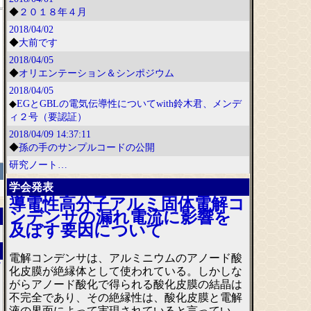
◆
２０１８年４月
2018/04/02
◆
大前です
2018/04/05
◆
オリエンテーション＆シンポジウム
2018/04/05
◆
EGとGBLの電気伝導性についてwith鈴木君、メンデ
ィ２号（要認証）
2018/04/09
14:37:11
◆
孫の手のサンプルコードの公開
研究ノート…
学会発表
導電性高分子アルミ固体電解コ
ンデンサの漏れ電流に影響を
及ぼす要因について
電解コンデンサは、アルミニウムのアノード酸
7
化皮膜が絶縁体として使われている。しかしな
がらアノード酸化で得られる酸化皮膜の結晶は
不完全であり、その絶縁性は、酸化皮膜と電解
液の界面によって実現されていると言ってい