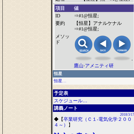
項目
値
ID
⇒#1@恒星;
要約
【恒星】アナルケナル
⇒#1@恒星;
メソッ
ド
·
鷹山
·
アメニティ研
恒星
恒星…
予定表
スケジュール…
講義ノート
2018/3/1
◆
【
卒業研究（Ｃ１-電気化学２００
４～）
】