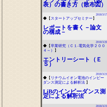
表）の書き方（散布図）
2018/3/1
◆
【
スタートアップセミナー
】
レポートを書く－論文
の構成－
2018/3/2
◆
【
卒業研究（Ｃ１-電気化学２００
４～）
】
エントリーシート（Ｅ
Ｓ）
2018/3/2
◆
【
リチウムイオン電池のインピー
ダンス測定による解析法
】
LiBのインピーダンス測
定による解析法
2018/3/2