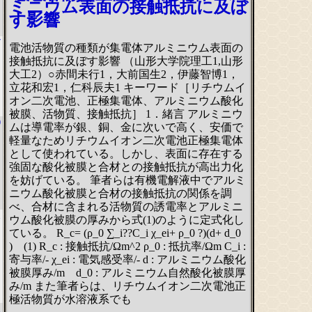
ミニウム表面の接触抵抗に及ぼ
す影響
7
電池活物質の種類が集電体アルミニウム表面の
接触抵抗に及ぼす影響 （山形大学院理工1,山形
大工2）○赤間未行1，大前国生2，伊藤智博1，
立花和宏1，仁科辰夫1 キーワード［リチウムイ
オン二次電池、正極集電体、アルミニウム酸化
被膜、活物質、接触抵抗］ 1．緒言 アルミニウ
0
ムは導電率が銀、銅、金に次いで高く、安価で
軽量なためリチウムイオン二次電池正極集電体
として使われている。しかし、表面に存在する
強固な酸化被膜と合材との接触抵抗が高出力化
を妨げている。 筆者らは有機電解液中でアルミ
ニウム酸化被膜と合材の接触抵抗の関係を調
べ、合材に含まれる活物質の誘電率とアルミニ
1
ウム酸化被膜の厚みから式(1)のように定式化し
ている。 R_c= (ρ_0 ∑_i??C_i χ_ei+ ρ_0 ?)(d+ d_0
) (1) R_c : 接触抵抗/Ωm^2 ρ_0 : 抵抗率/Ωm C_i :
寄与率/- χ_ei : 電気感受率/- d : アルミニウム酸化
被膜厚み/m d_0 : アルミニウム自然酸化被膜厚
み/m また筆者らは、リチウムイオン二次電池正
極活物質が水溶液系でも
1