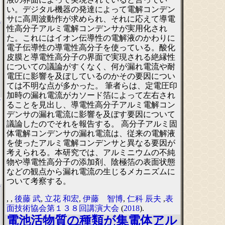
い。デジタル機器の発達によって電解コンデン
サに高周波動作が求められ、それに応えて導電
7
性高分子アルミ電解コンデンサが実用化され
た。これにはイオン伝導性の電解液のかわりに
電子伝導性の導電性高分子を使っている。酸化
皮膜と導電性高分子の界面で実現される絶縁性
についての議論がすくなく、何が漏れ電流や耐
電圧に影響を及ぼしているのかその要因につい
ては不明な点が多かった。 筆者らは、定電圧印
加時の漏れ電流がカソード箔によって左右され
7
ることを見出し、導電性高分子アルミ電解コン
デンサの漏れ電流に影響を及ぼす要因について
議論したのでそれを報告する。 高分子アルミ固
体電解コンデンサの漏れ電流は、従来の電解液
を使ったアルミ電解コンデンサと異なる要因が
考えられる。本研究では、アルミニウムの不純
物や導電性高分子の添加剤、陰極箔の表面状態
などの観点から漏れ電流の生じるメカニズムに
ついて考察する。
7
,
,
後藤 武
,
立花 和宏
,
伊藤 智博
,
仁科 辰夫
,
表
面技術協会第１３８回講演大会
(
2018
).
電池活物質の種類が集電体アル