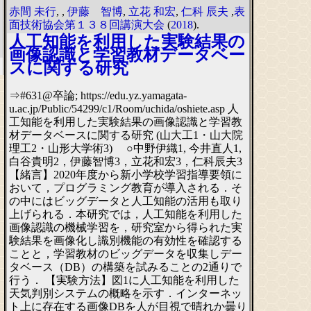
赤間 未行
,
,
伊藤 智博
,
立花 和宏
,
仁科 辰夫
,
表
面技術協会第１３８回講演大会
(
2018
).
人工知能を利用した実験結果の
画像認識と学習教材データベー
スに関する研究
⇒#631@卒論; https://edu.yz.yamagata-
u.ac.jp/Public/54299/c1/Room/uchida/oshiete.asp 人
工知能を利用した実験結果の画像認識と学習教
材データベースに関する研究 (山大工1・山大院
理工2・山形大学術3) ○中野伊織1, 今井直人1,
白谷貴明2，伊藤智博3，立花和宏3，仁科辰夫3
【緒言】2020年度から新小学校学習指導要領に
おいて，プログラミング教育が導入される．そ
の中にはビッグデータと人工知能の活用も取り
上げられる．本研究では，人工知能を利用した
画像認識の機械学習を，研究室から得られた実
験結果を画像化し識別機能の有効性を確認する
ことと，学習教材のビッグデータを収集しデー
タベース（DB）の構築を試みることの2通りで
行う． 【実験方法】図1に人工知能を利用した
天気判別システムの概略を示す．インターネッ
ト上に存在する画像DBを人が目視で晴れか曇り