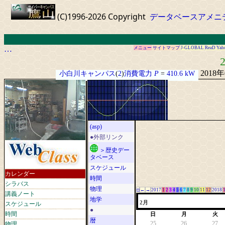
(C)1996-2026 Copyright
データベースアメニ
…
メニュー
サイトマップ
J-GLOBAL
ReaD
Yah
2
2018
小白川キャンパス
(
2
)
消費電力
P
=
410.6 kW
(asp)
●外部リンク
＞歴史デー
タベース
スケジュール
カレンダー
時間
シラバス
物理
□
←
→
2017
1
2
3
4
5
6
7
8
9
10
11
12
2018
講義ノート
地学
スケジュール
2月
●
時間
日
月
火
暦
物理
25
26
27