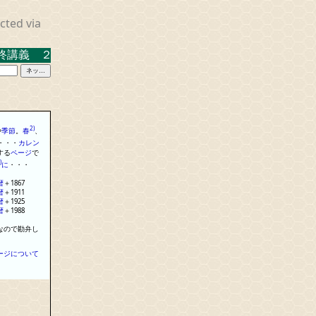
cted via
義 ２０２３．３．１７ 米沢キャンパス中示Ａ
2)
や
季節
。
春
、
・
・
・
カレン
する
ページ
で
)
に
・
・
・
暦
＋
1867
暦
＋
1911
暦
＋
1925
暦
＋
1988
なので勘弁し
ージについて