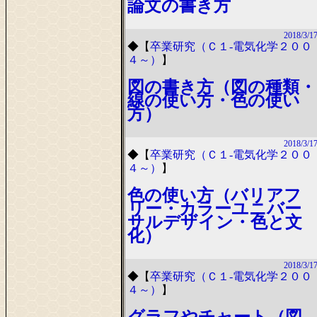
論文の書き方
2018/3/1
◆
【
卒業研究（Ｃ１-電気化学２００
４～）
】
図の書き方（図の種類・
線の使い方・色の使い
方）
2018/3/1
◆
【
卒業研究（Ｃ１-電気化学２００
４～）
】
色の使い方（バリアフ
リー・カラーユニバー
サルデザイン・色と文
化）
2018/3/1
◆
【
卒業研究（Ｃ１-電気化学２００
４～）
】
グラフやチャート（図