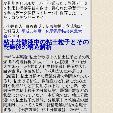
か判別させSQLサーバーへ送った．教師データ
を利用し機械学習をさせ，得られた学習データ
を学習データ保存ストレージに保存した．ま
た，コンデンサーのイ
, 今井直人, 白谷貴明，伊藤智博，立花和宏，
仁科辰夫 ,
平成30年度 化学系学協会東北大
会
(
2018
).
粘土分散液中の粘土粒子とその
乾燥後の構造解析
⇒#624@卒論; 粘土分散液中の粘土粒子とその乾
燥後の構造解析 (山大工1・山大院理工2・山形
大学術3) ○今井直人1, 中野伊織1, 長岡功大1,
白谷貴明2, 伊藤智博3, 立花和宏3, 仁科辰夫3
【緒言】 粘土は様々な産業分野で利用されてい
る1。粘土は増粘性、保湿性などに富むため塗
料や化粧品などに使用される2。しかし粘土分
散液中の粘土粒子の分散状態、層間距離などの
状態は分かっていない。本研究では、粘土分散
液中の粘土粒子の状態、分散液中と乾燥後の層
間距離についてのX線回折構造解析結果を報告
する。 【実験方法】 粘土分散液は、2wt%クニ