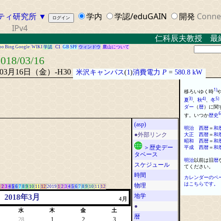
ティ研究所
▼
学内
学認/eduGAIN
開発
Conne
IPv4
仁科辰夫教授 最終講
oo
Bing
Google
WIKI
学認
C1
GB
SPF
ウィンドウ
鷹山について
018/03/16
年03月16日（金）-H30
米沢キャンパス
(
1
)
消費電力
P
=
580.8 kW
1)
移ろいゆく時
3)
4)
5)
夏
、
秋
、
冬
ダー
（
暦
）
に
関
6
す
。
いつか
歴史
(asp)
明治
西
暦
＝
和
大正
西
暦
＝
和
●外部リンク
昭和
西
暦
＝
和
平成
西
暦
＝
和
＞歴史デー
タベース
明治
以前は旧
暦
スケジュール
てください
。
時間
カレンダーのペ
はこちらです。
物理
1
2
3
4
5
6
7
8
9
10
11
12
2019
1
2
3
4
5
6
7
8
9
10
11
12
地学
2018年3月
4月
●
水
木
金
土
暦
28
1
2
3