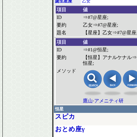
誕生星座
乙女
項目
値
ID
⇒#7@星座;
要約
乙女⇒#7@星座;
題名
【星座】乙女⇒#7@星座
項目
値
ID
⇒#1@恒星;
要約
【恒星】アナルケナル⇒
恒星;
メソッド
鷹山
·
アメニティ研
恒星
スピカ
おとめ座γ