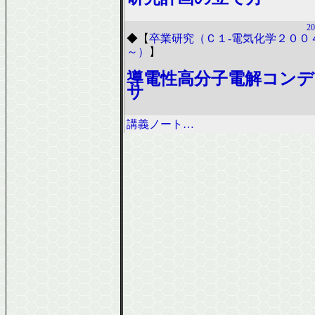
20
◆
【
卒業研究（Ｃ１-電気化学２００
～）
】
導電性高分子電解コンデ
サ
講義ノート…