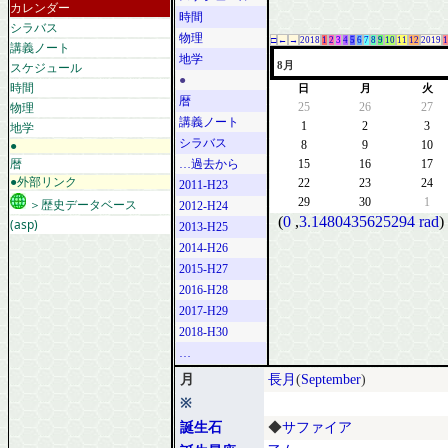
カレンダー
時間
シラバス
物理
□
←
→
2018
1
2
3
4
5
6
7
8
9
10
11
12
2019
1
講義ノート
地学
スケジュール
8月
●
時間
日
月
火
暦
物理
25
26
27
講義ノート
地学
1
2
3
シラバス
●
8
9
10
暦
…過去から
15
16
17
●外部リンク
22
23
24
2011-H23
29
30
1
＞歴史データベース
2012-H24
(
0
,
3.1480435625294 rad
)
(asp)
2013-H25
2014-H26
2015-H27
2016-H28
2017-H29
2018-H30
…
月
長月
(
September
)
※
誕生石
◆
サファイア