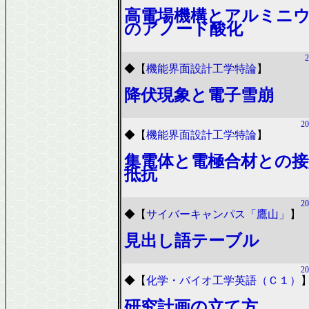
高電場機構とアルミニ
のアノード酸化
2
◆
【
機能界面設計工学特論
】
降伏現象と電子雪崩
20
◆
【
機能界面設計工学特論
】
集電体と電極合材との接
抵抗
20
◆
【
サイバーキャンパス「鷹山」
】
見出し語テーブル
20
◆
【
化学・バイオ工学英語（Ｃ１）
研究計画の立て方