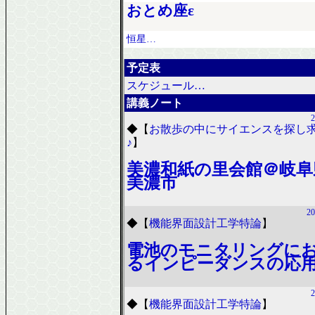
おとめ座ε
恒星…
予定表
スケジュール…
講義ノート
2
◆
【
お散歩の中にサイエンスを探し
♪
】
美濃和紙の里会館＠岐阜
美濃市
20
◆
【
機能界面設計工学特論
】
電池のモニタリングに
るインピーダンスの応
2
◆
【
機能界面設計工学特論
】