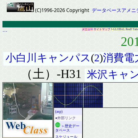
(C)1996-2026 Copyright
データベースアメニ
…
メニュー
サイトマップ
J-GLOBAL
ReaD
Yah
20
小白川キャンパス
(
2
)
消費電
（土）-H31
米沢キャ
(asp)
●外部リンク
＞歴史デー
タベース
スケジュール