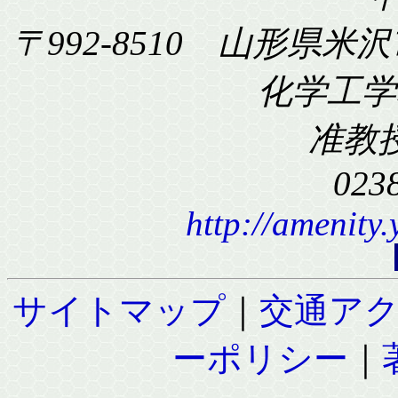
〒992-8510 山形県米沢
化学工学科
准教
023
http://amenity
サイトマップ
｜
交通ア
ーポリシー
｜