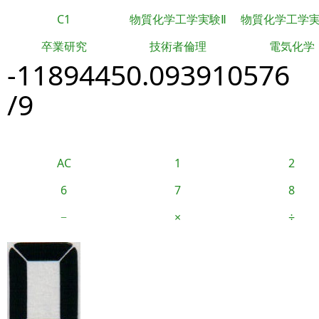
C1
物質化学工学実験Ⅱ
物質化学工学
卒業研究
技術者倫理
電気化学
-11894450.093910576
/9
AC
1
2
6
7
8
−
×
÷