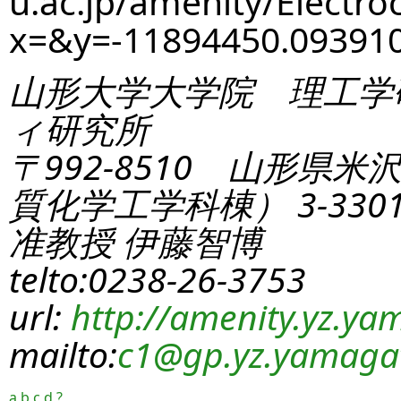
u.ac.jp/amenity/Electro
x=&y=-11894450.0939
山形大学大学院 理工学
ィ研究所
〒992-8510 山形県米
質化学工学科棟） 3-330
准教授 伊藤智博
telto:0238-26-3753
url:
http://amenity.yz.yam
mailto:
c1
@gp.yz.yamagat
a
b
c
d
?