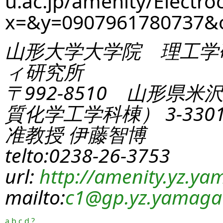
u.ac.jp/amenity/Electro
x=&y=0907961780737
山形大学大学院 理工学
ィ研究所
〒992-8510 山形県米
質化学工学科棟） 3-330
准教授 伊藤智博
telto:0238-26-3753
url:
http://amenity.yz.yam
mailto:
c1
@gp.yz.yamagat
a
b
c
d
?