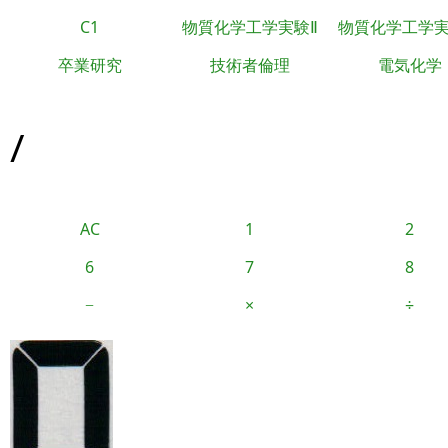
C1
物質化学工学実験Ⅱ
物質化学工学
卒業研究
技術者倫理
電気化学
/
AC
1
2
6
7
8
−
×
÷