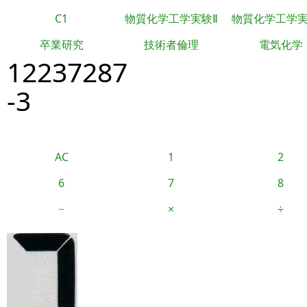
C1
物質化学工学実験Ⅱ
物質化学工学
卒業研究
技術者倫理
電気化学
12237287
-3
AC
1
2
6
7
8
−
×
÷