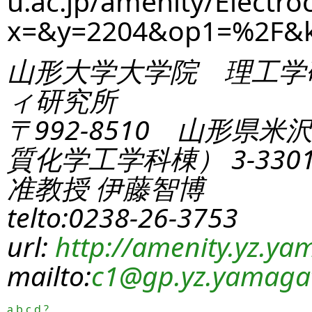
u.ac.jp/amenity/Electro
x=&y=2204&op1=%2F&
山形大学大学院 理工学
ィ研究所
〒992-8510 山形県米
質化学工学科棟） 3-330
准教授 伊藤智博
telto:0238-26-3753
url:
http://amenity.yz.yam
mailto:
c1
@gp.yz.yamagat
a
b
c
d
?