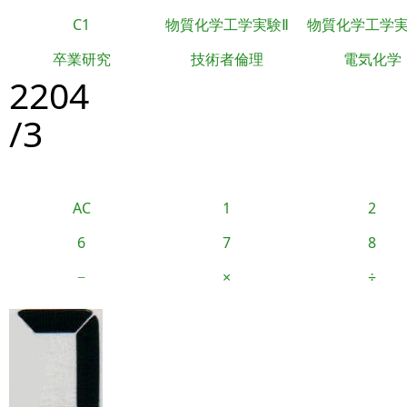
C1
物質化学工学実験Ⅱ
物質化学工学
卒業研究
技術者倫理
電気化学
2204
/3
AC
1
2
6
7
8
−
×
÷