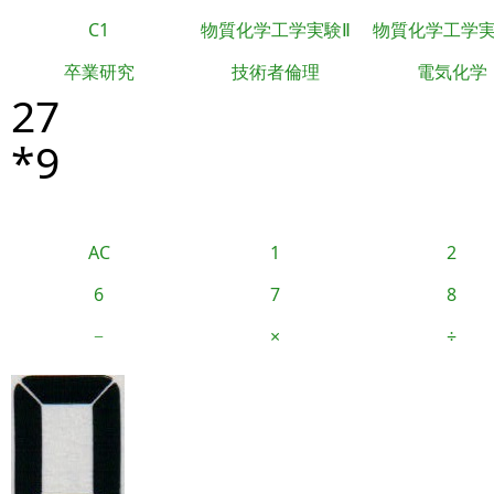
C1
物質化学工学実験Ⅱ
物質化学工学
卒業研究
技術者倫理
電気化学
27
*9
AC
1
2
6
7
8
−
×
÷