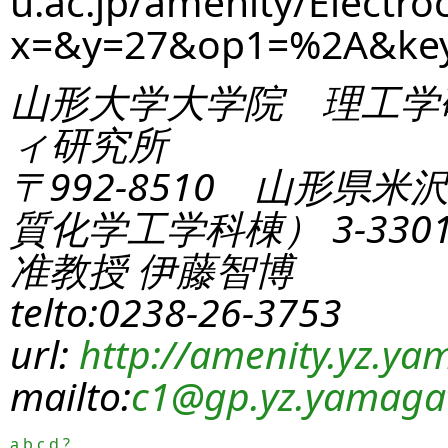
u.ac.jp/amenity/Electro
x=&y=27&op1=%2A&ke
山形大学大学院 理工学
ィ研究所
〒992-8510 山形県米
質化学工学科棟） 3-330
准教授 伊藤智博
telto:0238-26-3753
url:
http://amenity.yz.yam
mailto:
c1
@gp.yz.yamagat
a
b
c
d
?