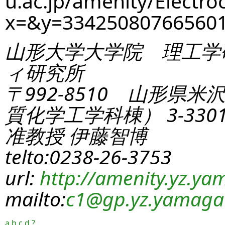
u.ac.jp/amenity/Electro
x=&y=33425080766560
山形大学大学院 理工学
ィ研究所
〒992-8510 山形県米
質化学工学科棟） 3-330
准教授 伊藤智博
telto:0238-26-3753
url:
http://amenity.yz.yam
mailto:
c1
@gp.yz.yamagat
a
b
c
d
?