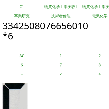
C1
物質化学工学実験Ⅱ
物質化学工学
卒業研究
技術者倫理
電気化学
3342508076656010
*6
AC
1
2
6
7
8
−
×
÷