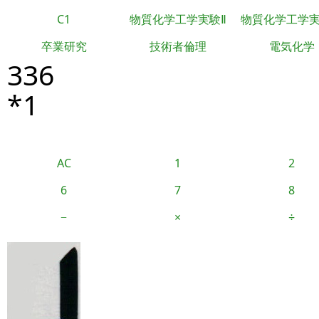
C1
物質化学工学実験Ⅱ
物質化学工学
卒業研究
技術者倫理
電気化学
336
*1
AC
1
2
6
7
8
−
×
÷