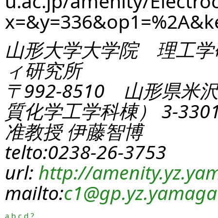
u.ac.jp/amenity/Electro
x=&y=336&op1=%2A&k
山形大学大学院 理工学
ィ研究所
〒992-8510 山形県米
質化学工学科棟） 3-330
准教授 伊藤智博
telto:0238-26-3753
url:
http://amenity.yz.yam
mailto:
c1
@gp.yz.yamagat
a
b
c
d
?