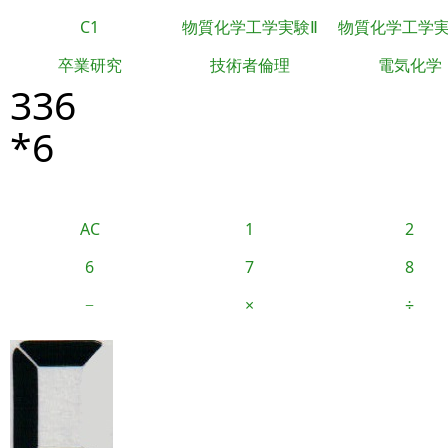
C1
物質化学工学実験Ⅱ
物質化学工学
卒業研究
技術者倫理
電気化学
336
*6
AC
1
2
6
7
8
−
×
÷