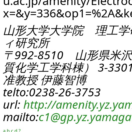
u.ac.jp/amenity/Electro
x=&y=336&op1=%2A&k
山形大学大学院 理工学
ィ研究所
〒992-8510 山形県米
質化学工学科棟） 3-330
准教授 伊藤智博
telto:0238-26-3753
url:
http://amenity.yz.yam
mailto:
c1
@gp.yz.yamagat
a
b
c
d
?