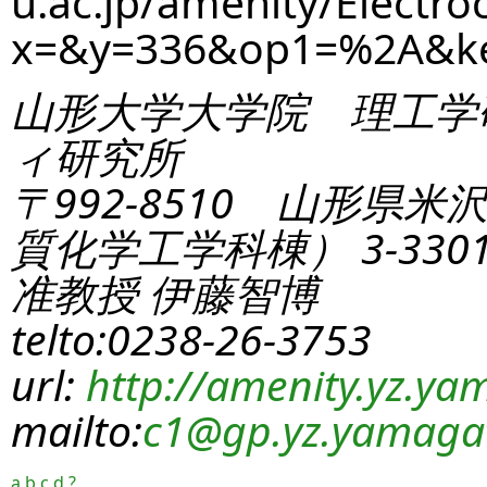
u.ac.jp/amenity/Electro
x=&y=336&op1=%2A&k
山形大学大学院 理工学
ィ研究所
〒992-8510 山形県米
質化学工学科棟） 3-330
准教授 伊藤智博
telto:0238-26-3753
url:
http://amenity.yz.yam
mailto:
c1
@gp.yz.yamagat
a
b
c
d
?