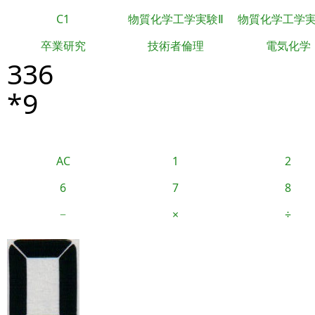
C1
物質化学工学実験Ⅱ
物質化学工学
卒業研究
技術者倫理
電気化学
336
*9
AC
1
2
6
7
8
−
×
÷