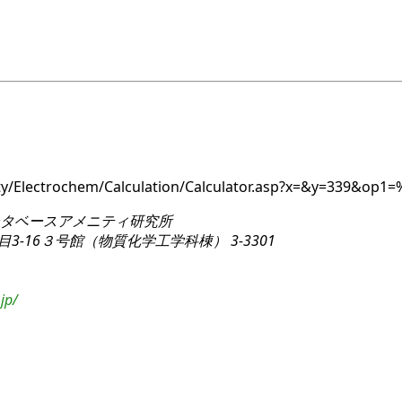
ity/Electrochem/Calculation/Calculator.asp?x=&y=339&op1
タベースアメニティ研究所
3-16
３号館（物質化学工学科棟） 3-3301
jp/