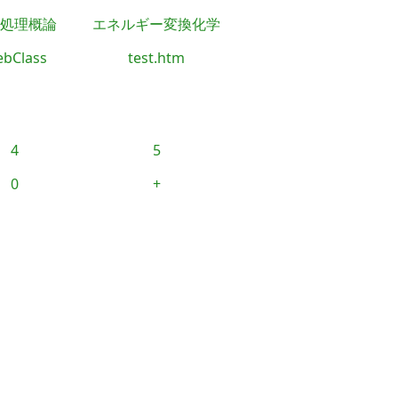
処理概論
エネルギー変換化学
bClass
test.htm
4
5
0
+