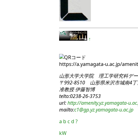
↑
https://a.yamagata-u.ac.jp/amen
山形大学大学院 理工学研究科
デー
〒992-8510 山形県米沢市城南4丁目
准教授 伊藤智博
telto:0238-26-3753
url:
http://amenity.yz.yamagata-u.ac.
mailto:
c1
@gp.yz.yamagata-u.ac.jp
a
b
c
d
?
kW