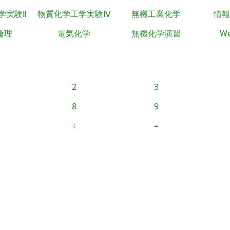
学実験Ⅱ
物質化学工学実験Ⅳ
無機工業化学
情報
倫理
電気化学
無機化学演習
We
2
3
8
9
÷
=