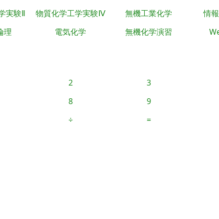
学実験Ⅱ
物質化学工学実験Ⅳ
無機工業化学
情報
倫理
電気化学
無機化学演習
We
2
3
8
9
÷
=