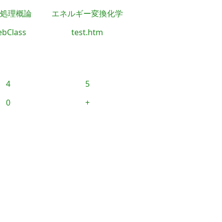
処理概論
エネルギー変換化学
bClass
test.htm
4
5
0
+