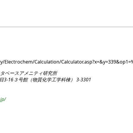
nity/Electrochem/Calculation/Calculator.asp?x=&y=339&op
タベースアメニティ研究所
3-16
３号館（物質化学工学科棟） 3-3301
jp/