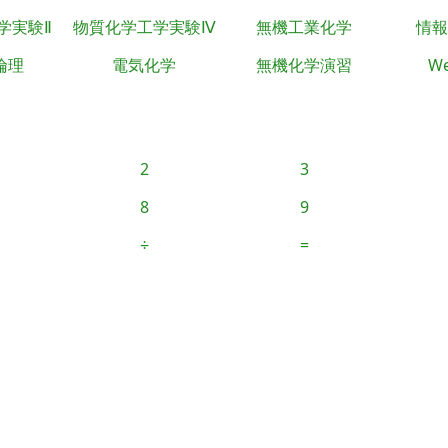
学実験Ⅱ
物質化学工学実験Ⅳ
無機工業化学
情報
倫理
電気化学
無機化学演習
We
2
3
8
9
÷
=