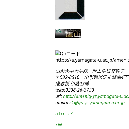
↑
https://a.yamagata-u.ac.jp/amen
山形大学大学院 理工学研究科
デー
〒992-8510 山形県米沢市城南4丁目
准教授 伊藤智博
telto:0238-26-3753
url:
http://amenity.yz.yamagata-u.ac.
mailto:
c1
@gp.yz.yamagata-u.ac.jp
a
b
c
d
?
kW