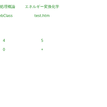
処理概論
エネルギー変換化学
bClass
test.htm
4
5
0
+