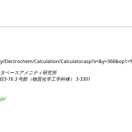
ity/Electrochem/Calculation/Calculator.asp?x=&y=366&op1
タベースアメニティ研究所
3-16
３号館（物質化学工学科棟） 3-3301
jp/