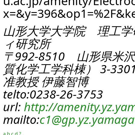
u.ac.jp/amenity/Electro
x=&y=396&op1=%2F&k
山形大学大学院 理工学
ィ研究所
〒992-8510 山形県米
質化学工学科棟） 3-330
准教授 伊藤智博
telto:0238-26-3753
url:
http://amenity.yz.yam
mailto:
c1
@gp.yz.yamagat
a
b
c
d
?