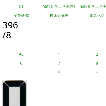
C1
物質化学工学実験Ⅱ
物質化学工学
卒業研究
技術者倫理
電気化学
396
/8
AC
1
2
6
7
8
−
×
÷