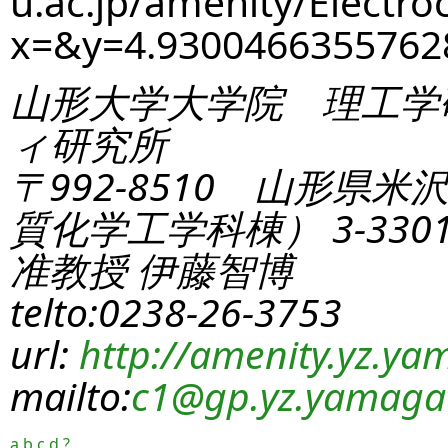
u.ac.jp/amenity/Electro
x=&y=4.930046635576
山形大学大学院 理工学
ィ研究所
〒992-8510 山形県米
質化学工学科棟） 3-330
准教授 伊藤智博
telto:0238-26-3753
url:
http://amenity.yz.yam
mailto:
c1
@gp.yz.yamagat
a
b
c
d
?