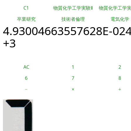
C1
物質化学工学実験Ⅱ
物質化学工学
卒業研究
技術者倫理
電気化学
4.93004663557628E-02
+3
AC
1
2
6
7
8
−
×
÷