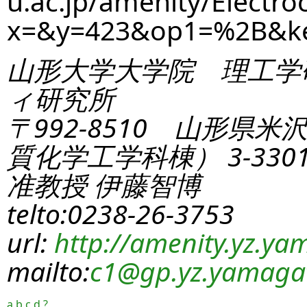
u.ac.jp/amenity/Electro
x=&y=423&op1=%2B&k
山形大学大学院 理工学
ィ研究所
〒992-8510 山形県米
質化学工学科棟） 3-330
准教授 伊藤智博
telto:0238-26-3753
url:
http://amenity.yz.yam
mailto:
c1
@gp.yz.yamagat
a
b
c
d
?