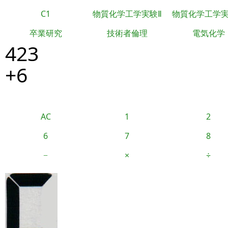
C1
物質化学工学実験Ⅱ
物質化学工学
卒業研究
技術者倫理
電気化学
423
+6
AC
1
2
6
7
8
−
×
÷