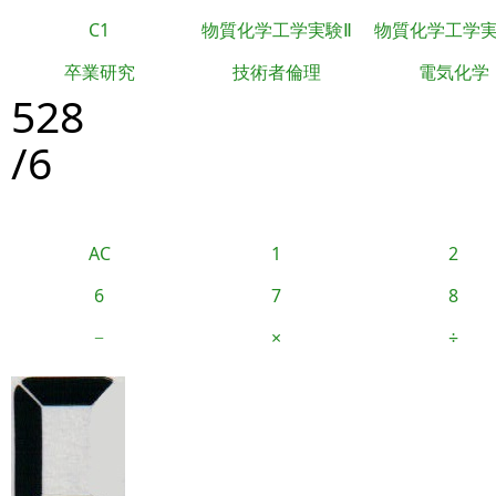
C1
物質化学工学実験Ⅱ
物質化学工学
卒業研究
技術者倫理
電気化学
528
/6
AC
1
2
6
7
8
−
×
÷