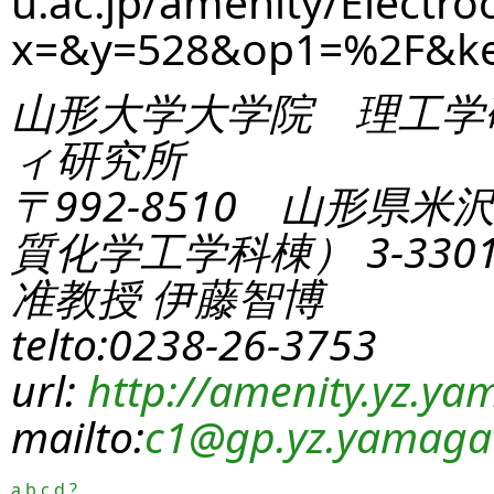
u.ac.jp/amenity/Electro
x=&y=528&op1=%2F&k
山形大学大学院 理工学
ィ研究所
〒992-8510 山形県米
質化学工学科棟） 3-330
准教授 伊藤智博
telto:0238-26-3753
url:
http://amenity.yz.yam
mailto:
c1
@gp.yz.yamagat
a
b
c
d
?