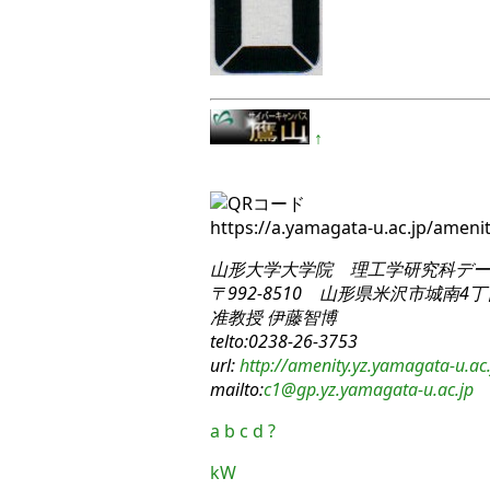
↑
https://a.yamagata-u.ac.jp/amen
山形大学大学院 理工学研究科
デー
〒992-8510 山形県米沢市城南4丁目
准教授 伊藤智博
telto:0238-26-3753
url:
http://amenity.yz.yamagata-u.ac.
mailto:
c1
@gp.yz.yamagata-u.ac.jp
a
b
c
d
?
kW