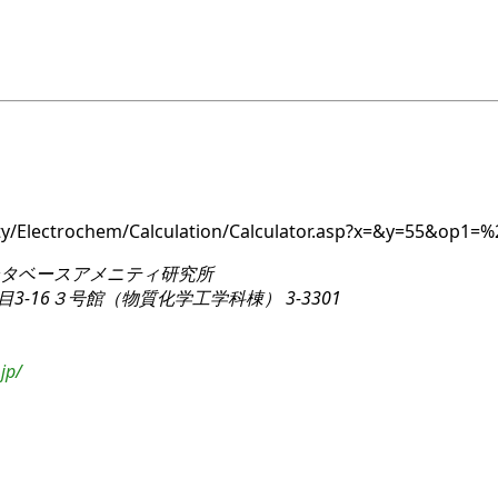
ity/Electrochem/Calculation/Calculator.asp?x=&y=55&op1=
タベースアメニティ研究所
3-16
３号館（物質化学工学科棟） 3-3301
jp/