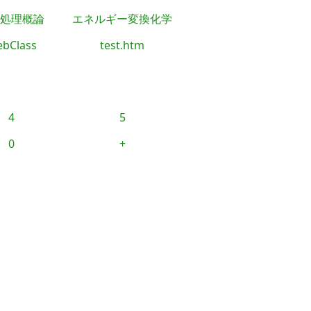
処理概論
エネルギー変換化学
bClass
test.htm
4
5
0
+