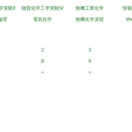
学実験Ⅱ
物質化学工学実験Ⅳ
無機工業化学
情報
倫理
電気化学
無機化学演習
We
2
3
8
9
÷
=