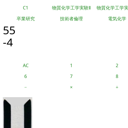
C1
物質化学工学実験Ⅱ
物質化学工学
卒業研究
技術者倫理
電気化学
55
-4
AC
1
2
6
7
8
−
×
÷