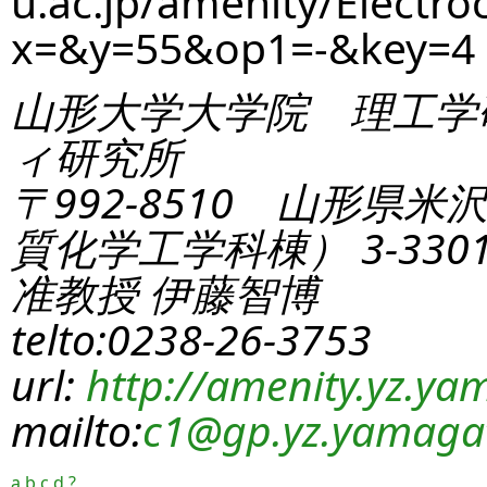
u.ac.jp/amenity/Electro
x=&y=55&op1=-&key=4
山形大学大学院 理工学
ィ研究所
〒992-8510 山形県米
質化学工学科棟） 3-330
准教授 伊藤智博
telto:0238-26-3753
url:
http://amenity.yz.yam
mailto:
c1
@gp.yz.yamagat
a
b
c
d
?