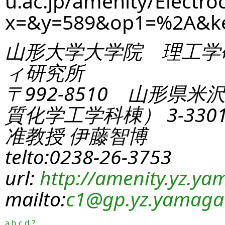
u.ac.jp/amenity/Electro
x=&y=589&op1=%2A&k
山形大学大学院 理工学
ィ研究所
〒992-8510 山形県米
質化学工学科棟） 3-330
准教授 伊藤智博
telto:0238-26-3753
url:
http://amenity.yz.yam
mailto:
c1
@gp.yz.yamagat
a
b
c
d
?