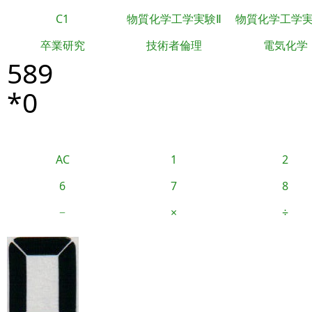
C1
物質化学工学実験Ⅱ
物質化学工学
卒業研究
技術者倫理
電気化学
589
*0
AC
1
2
6
7
8
−
×
÷