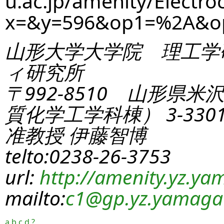
u.ac.jp/amenity/Electro
x=&y=596&op1=%2A&o
山形大学大学院 理工学
ィ研究所
〒992-8510 山形県米
質化学工学科棟） 3-330
准教授 伊藤智博
telto:0238-26-3753
url:
http://amenity.yz.yam
mailto:
c1
@gp.yz.yamagat
a
b
c
d
?