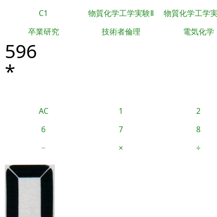
C1
物質化学工学実験Ⅱ
物質化学工学
卒業研究
技術者倫理
電気化学
596
*
AC
1
2
6
7
8
−
×
÷