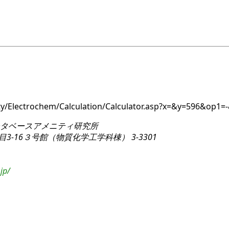
ity/Electrochem/Calculation/Calculator.asp?x=&y=596&op1=
タベースアメニティ研究所
3-16
３号館（物質化学工学科棟） 3-3301
jp/