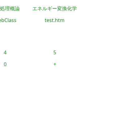
処理概論
エネルギー変換化学
bClass
test.htm
4
5
0
+