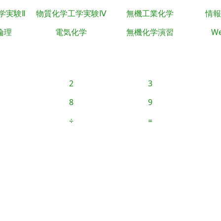
学実験Ⅱ
物質化学工学実験Ⅳ
無機工業化学
情報
倫理
電気化学
無機化学演習
We
2
3
8
9
÷
=