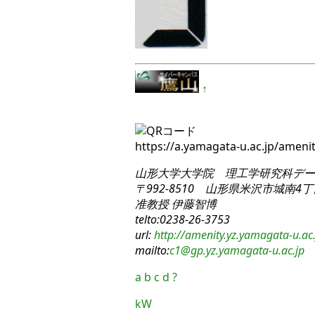
↑
https://a.yamagata-u.ac.jp/amen
山形大学大学院 理工学研究科
デー
〒992-8510 山形県米沢市城南4丁目
准教授 伊藤智博
telto:0238-26-3753
url:
http://amenity.yz.yamagata-u.ac.
mailto:
c1
@gp.yz.yamagata-u.ac.jp
a
b
c
d
?
kW