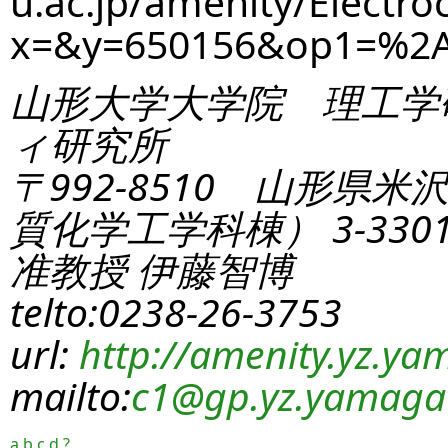
u.ac.jp/amenity/Electro
x=&y=650156&op1=%2
山形大学大学院 理工学
ィ研究所
〒992-8510 山形県米
質化学工学科棟） 3-330
准教授 伊藤智博
telto:0238-26-3753
url:
http://amenity.yz.yam
mailto:
c1
@gp.yz.yamagat
a
b
c
d
?