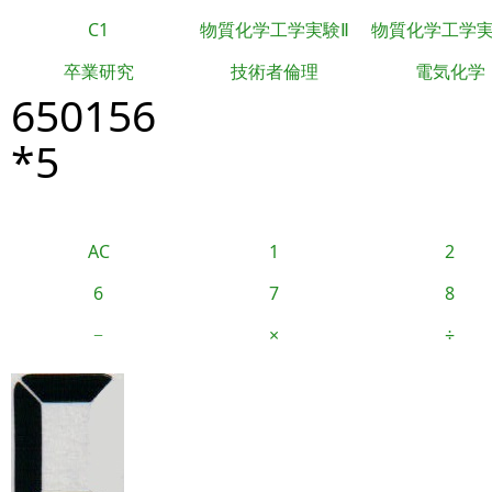
C1
物質化学工学実験Ⅱ
物質化学工学
卒業研究
技術者倫理
電気化学
650156
*5
AC
1
2
6
7
8
−
×
÷