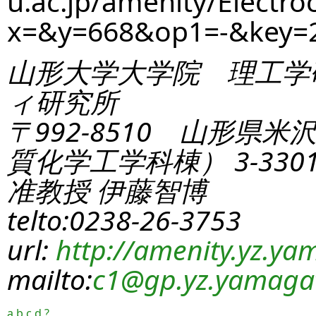
u.ac.jp/amenity/Electro
x=&y=668&op1=-&key=
山形大学大学院 理工学
ィ研究所
〒992-8510 山形県米
質化学工学科棟） 3-330
准教授 伊藤智博
telto:0238-26-3753
url:
http://amenity.yz.yam
mailto:
c1
@gp.yz.yamagat
a
b
c
d
?