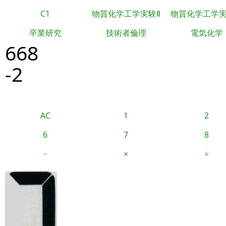
C1
物質化学工学実験Ⅱ
物質化学工学
卒業研究
技術者倫理
電気化学
668
-2
AC
1
2
6
7
8
−
×
÷