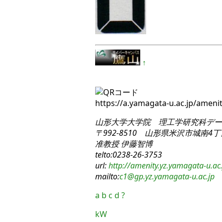
↑
https://a.yamagata-u.ac.jp/amen
山形大学大学院 理工学研究科
デー
〒992-8510 山形県米沢市城南4丁目
准教授 伊藤智博
telto:0238-26-3753
url:
http://amenity.yz.yamagata-u.ac.
mailto:
c1
@gp.yz.yamagata-u.ac.jp
a
b
c
d
?
kW