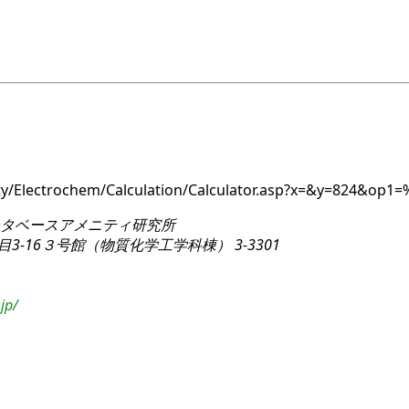
ity/Electrochem/Calculation/Calculator.asp?x=&y=824&op
タベースアメニティ研究所
3-16
３号館（物質化学工学科棟） 3-3301
jp/