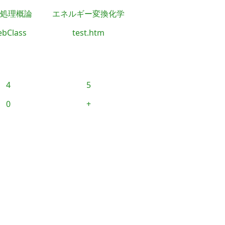
処理概論
エネルギー変換化学
bClass
test.htm
4
5
0
+