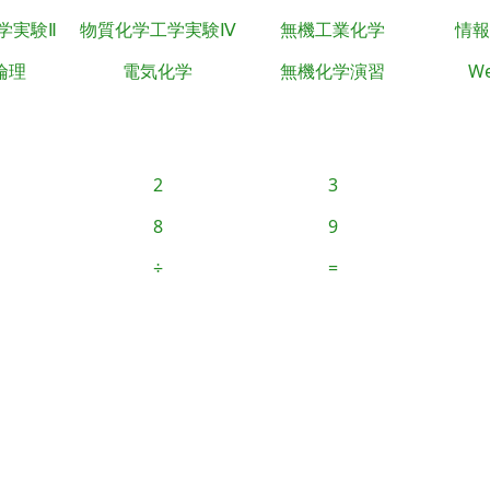
学実験Ⅱ
物質化学工学実験Ⅳ
無機工業化学
情報
倫理
電気化学
無機化学演習
We
2
3
8
9
÷
=