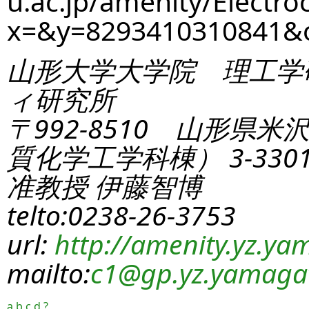
u.ac.jp/amenity/Electro
x=&y=8293410310841&
山形大学大学院 理工学
ィ研究所
〒992-8510 山形県米
質化学工学科棟） 3-330
准教授 伊藤智博
telto:0238-26-3753
url:
http://amenity.yz.yam
mailto:
c1
@gp.yz.yamagat
a
b
c
d
?