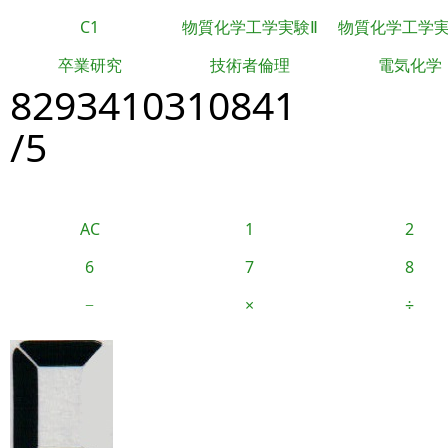
C1
物質化学工学実験Ⅱ
物質化学工学
卒業研究
技術者倫理
電気化学
8293410310841
/5
AC
1
2
6
7
8
−
×
÷