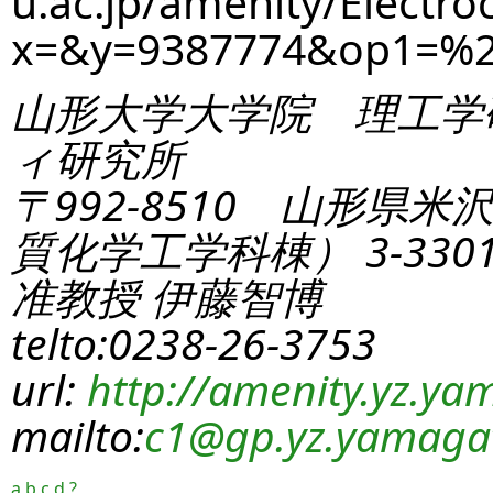
u.ac.jp/amenity/Electro
x=&y=9387774&op1=%2
山形大学大学院 理工学
ィ研究所
〒992-8510 山形県米
質化学工学科棟） 3-330
准教授 伊藤智博
telto:0238-26-3753
url:
http://amenity.yz.yam
mailto:
c1
@gp.yz.yamagat
a
b
c
d
?