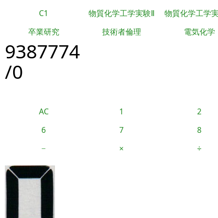
C1
物質化学工学実験Ⅱ
物質化学工学
卒業研究
技術者倫理
電気化学
9387774
/0
AC
1
2
6
7
8
−
×
÷