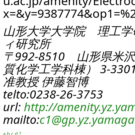
u.ac.jp/amenity/Electro
x=&y=9387774&op1=%2
山形大学大学院 理工学
ィ研究所
〒992-8510 山形県米
質化学工学科棟） 3-330
准教授 伊藤智博
telto:0238-26-3753
url:
http://amenity.yz.yam
mailto:
c1
@gp.yz.yamagat
a
b
c
d
?