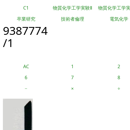
C1
物質化学工学実験Ⅱ
物質化学工学
卒業研究
技術者倫理
電気化学
9387774
/1
AC
1
2
6
7
8
−
×
÷