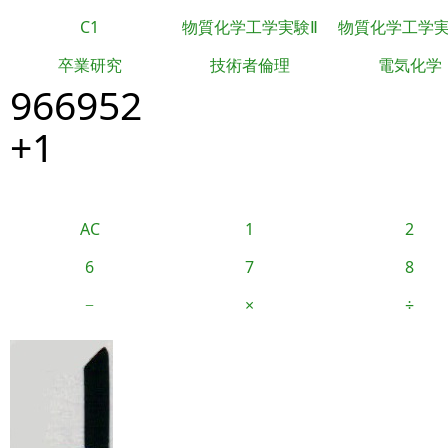
C1
物質化学工学実験Ⅱ
物質化学工学
卒業研究
技術者倫理
電気化学
966952
+1
AC
1
2
6
7
8
−
×
÷