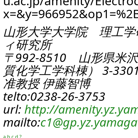
u.ac.jp/amenity/Electro
x=&y=966952&op1=%2
山形大学大学院 理工学
ィ研究所
〒992-8510 山形県米
質化学工学科棟） 3-330
准教授 伊藤智博
telto:0238-26-3753
url:
http://amenity.yz.yam
mailto:
c1
@gp.yz.yamagat
a
b
c
d
?