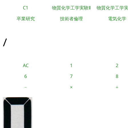
C1
物質化学工学実験Ⅱ
物質化学工学
卒業研究
技術者倫理
電気化学
/
AC
1
2
6
7
8
−
×
÷