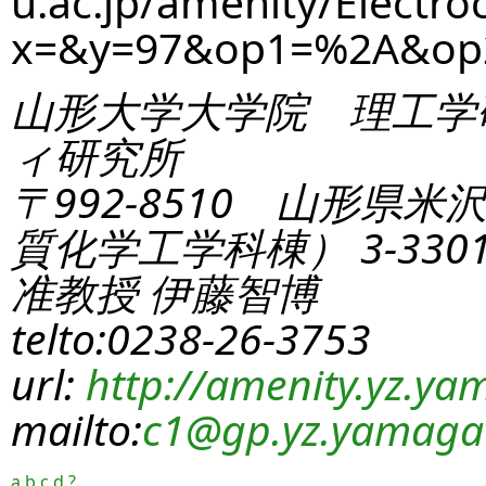
u.ac.jp/amenity/Electro
x=&y=97&op1=%2A&op
山形大学大学院 理工学
ィ研究所
〒992-8510 山形県米
質化学工学科棟） 3-330
准教授 伊藤智博
telto:0238-26-3753
url:
http://amenity.yz.yam
mailto:
c1
@gp.yz.yamagat
a
b
c
d
?