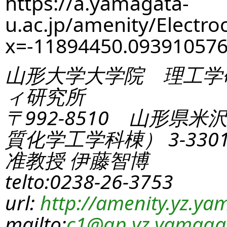
https://a.yamagata-
u.ac.jp/amenity/Electro
x=-11894450.0939105
山形大学大学院 理工学
ィ研究所
〒992-8510 山形県米
質化学工学科棟） 3-330
准教授 伊藤智博
telto:0238-26-3753
url:
http://amenity.yz.yam
mailto:
c1
@gp.yz.yamagat