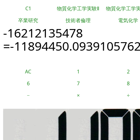
C1
物質化学工学実験Ⅱ
物質化学工学
卒業研究
技術者倫理
電気化学
-16212135478
=-11894450.093910576
AC
1
2
6
7
8
−
×
÷