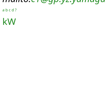
a
b
c
d
?
kW