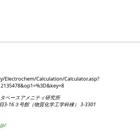
y/Electrochem/Calculation/Calculator.asp?
212135478&op1=%3D&key=8
タベースアメニティ研究所
3-16
３号館（物質化学工学科棟） 3-3301
jp/