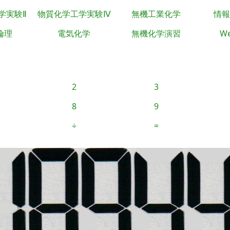
学実験Ⅱ
物質化学工学実験Ⅳ
無機工業化学
情報
倫理
電気化学
無機化学演習
We
2
3
8
9
÷
=