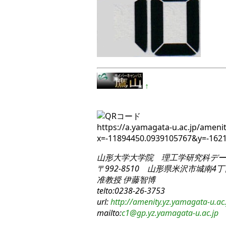
↑
https://a.yamagata-u.ac.jp/amenit
x=-11894450.0939105767&y=-16
山形大学大学院 理工学研究科
デー
〒992-8510 山形県米沢市城南4丁目
准教授 伊藤智博
telto:0238-26-3753
url:
http://amenity.yz.yamagata-u.ac.
mailto:
c1
@gp.yz.yamagata-u.ac.jp