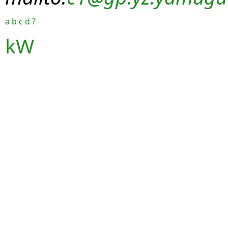
a
b
c
d
?
kW