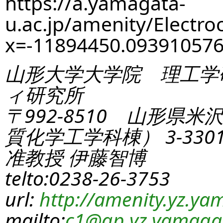
https://a.yamagata-
u.ac.jp/amenity/Electro
x=-11894450.0939105
山形大学大学院 理工学
ィ研究所
〒992-8510 山形県米
質化学工学科棟） 3-330
准教授 伊藤智博
telto:0238-26-3753
url:
http://amenity.yz.yam
mailto:
c1
@gp.yz.yamagat