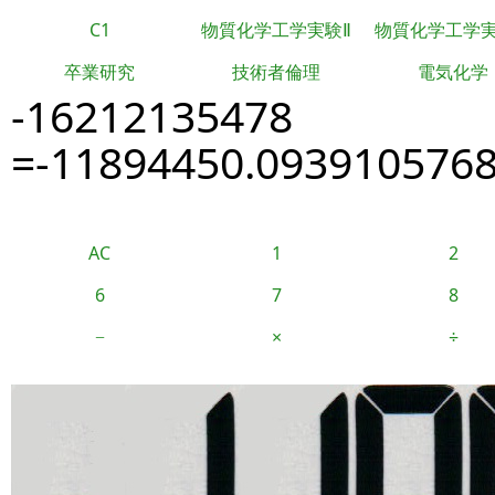
C1
物質化学工学実験Ⅱ
物質化学工学
卒業研究
技術者倫理
電気化学
-16212135478
=-11894450.093910576
AC
1
2
6
7
8
−
×
÷