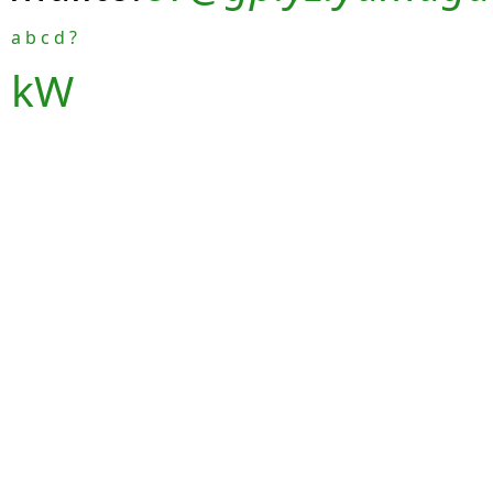
a
b
c
d
?
kW