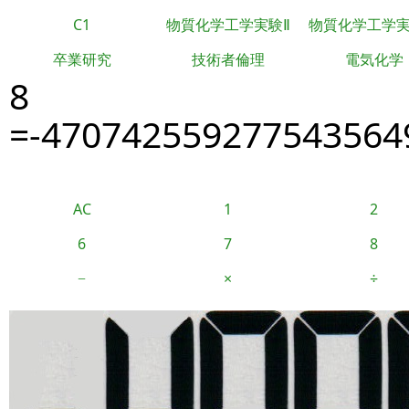
C1
物質化学工学実験Ⅱ
物質化学工学
卒業研究
技術者倫理
電気化学
8
=-470742559277543564
AC
1
2
6
7
8
−
×
÷