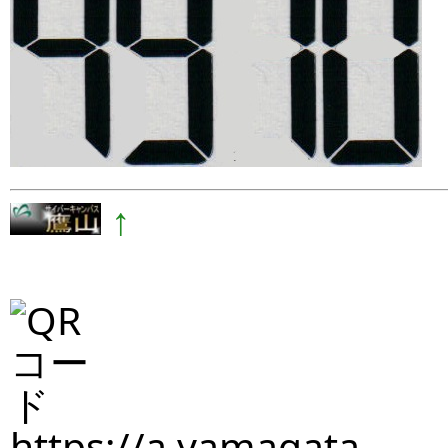
↑
https://a.yamagata-