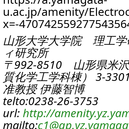
u.ac.jp/amenity/Electro
x=-4707425592775435
山形大学大学院 理工学
ィ研究所
〒992-8510 山形県米
質化学工学科棟） 3-330
准教授 伊藤智博
telto:0238-26-3753
url:
http://amenity.yz.yam
mailto:
c1
@gp.yz.yamagat